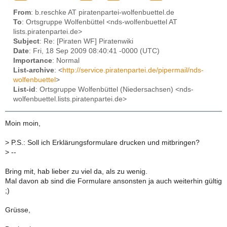
From
: b.reschke AT piratenpartei-wolfenbuettel.de
To
: Ortsgruppe Wolfenbüttel <nds-wolfenbuettel AT
lists.piratenpartei.de>
Subject
: Re: [Piraten WF] Piratenwiki
Date
: Fri, 18 Sep 2009 08:40:41 -0000 (UTC)
Importance
: Normal
List-archive
: <
http://service.piratenpartei.de/pipermail/nds-
wolfenbuettel
>
List-id
: Ortsgruppe Wolfenbüttel (Niedersachsen) <nds-
wolfenbuettel.lists.piratenpartei.de>
Moin moin,
>
P.S.: Soll ich Erklärungsformulare drucken und mitbringen?
>
--
Bring mit, hab lieber zu viel da, als zu wenig.
Mal davon ab sind die Formulare ansonsten ja auch weiterhin gültig
;)
Grüsse,