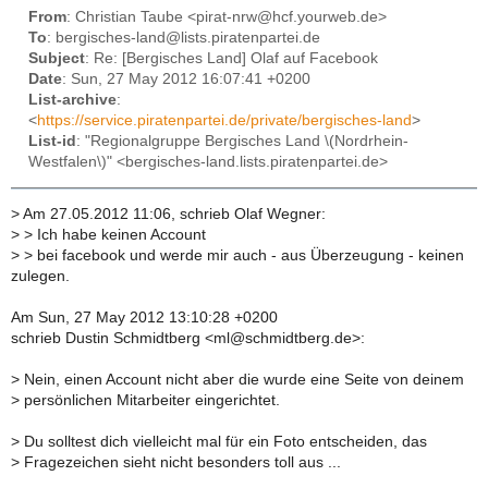
From
: Christian Taube <pirat-nrw@hcf.yourweb.de>
To
: bergisches-land@lists.piratenpartei.de
Subject
: Re: [Bergisches Land] Olaf auf Facebook
Date
: Sun, 27 May 2012 16:07:41 +0200
List-archive
:
<
https://service.piratenpartei.de/private/bergisches-land
>
List-id
: "Regionalgruppe Bergisches Land \(Nordrhein-
Westfalen\)" <bergisches-land.lists.piratenpartei.de>
>
Am 27.05.2012 11:06, schrieb Olaf Wegner:
>
> Ich habe keinen Account
>
> bei facebook und werde mir auch - aus Überzeugung - keinen
zulegen.
Am Sun, 27 May 2012 13:10:28 +0200
schrieb Dustin Schmidtberg <ml@schmidtberg.de>:
>
Nein, einen Account nicht aber die wurde eine Seite von deinem
>
persönlichen Mitarbeiter eingerichtet.
>
Du solltest dich vielleicht mal für ein Foto entscheiden, das
>
Fragezeichen sieht nicht besonders toll aus ...