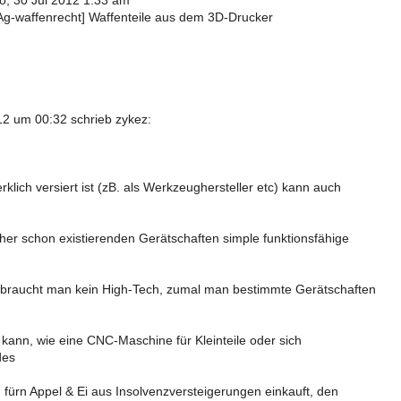
o, 30 Jul 2012 1:33 am
[Ag-waffenrecht] Waffenteile aus dem 3D-Drucker
2 um 00:32 schrieb zykez:
lich versiert ist (zB. als Werkzeughersteller etc) kann auch
her schon existierenden Gerätschaften simple funktionsfähige
braucht man kein High-Tech, zumal man bestimmte Gerätschaften
kann, wie eine CNC-Maschine für Kleinteile oder sich
des
 fürn Appel & Ei aus Insolvenzversteigerungen einkauft, den