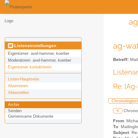
ag
ag-waf
Listeneinstellungen
Eigentümer:
axel-hammer, koerber
Betreff:
Mail
Moderatoren:
axel-hammer, koerber
Eigentümer kontaktieren
Listena
Listen-Hauptseite
Re: [Ag
Abonnieren
Abbestellen
Chronologisc
Archiv
<
Chrono
Senden
Gemeinsame Dokumente
From
: Mich
To
: Mailingl
Subject
: Re