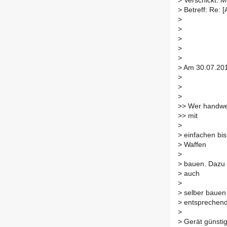
>
Verschickt: M
>
Betreff: Re: 
>
>
>
>
>
>
Am 30.07.201
>
>
>
>
> Wer handwerk
>
> mit
>
>
einfachen bis
>
Waffen
>
>
bauen. Dazu 
>
auch
>
>
selber bauen 
>
entsprechen
>
>
Gerät günstig