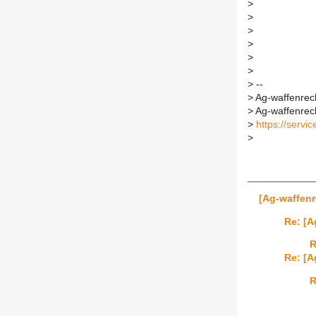
>
>
>
>
>
>
>
--
>
Ag-waffenrecht
>
Ag-waffenrecht
>
https://servic
>
[Ag-waffenr
Re: [A
R
Re: [A
R