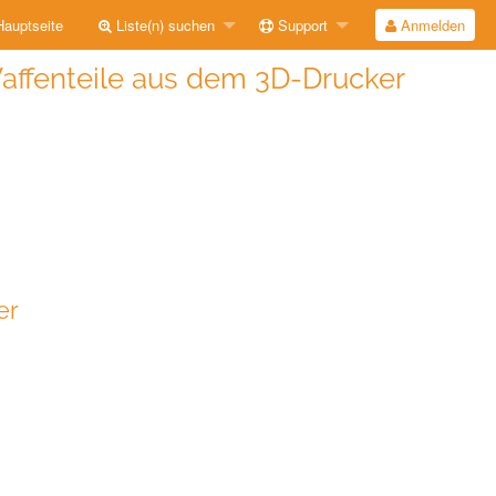
auptseite
Liste(n) suchen
Support
Anmelden
Waffenteile aus dem 3D-Drucker
er