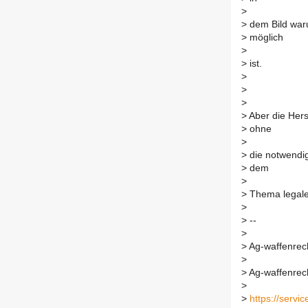
>
>
dem Bild waru
>
möglich
>
>
ist.
>
>
>
>
Aber die Hers
>
ohne
>
>
die notwendige
>
dem
>
>
Thema legaler
>
>
--
>
>
Ag-waffenrecht
>
>
Ag-waffenrecht
>
>
https://servic