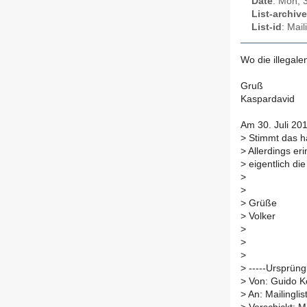
Date
: Mon, 
List-archive
List-id
: Mai
Wo die illegal
Gruß
Kaspardavid
Am 30. Juli 20
>
Stimmt das ha
>
Allerdings er
>
eigentlich di
>
>
>
Grüße
>
Volker
>
>
>
>
-----Ursprüngl
>
Von: Guido K
>
An: Mailinglis