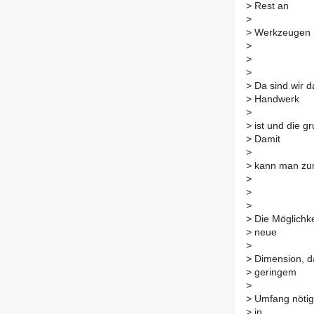
>
Rest an
>
>
Werkzeugen h
>
>
>
>
Da sind wir d
>
Handwerk
>
>
ist und die g
>
Damit
>
>
kann man zumi
>
>
>
>
Die Möglichke
>
neue
>
>
Dimension, da
>
geringem
>
>
Umfang nötig. 
>
in