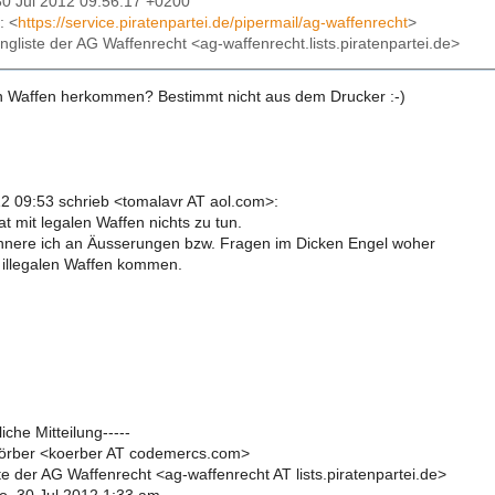
30 Jul 2012 09:56:17 +0200
: <
https://service.piratenpartei.de/pipermail/ag-waffenrecht
>
lingliste der AG Waffenrecht <ag-waffenrecht.lists.piratenpartei.de>
en Waffen herkommen? Bestimmt nicht aus dem Drucker :-)
12 09:53 schrieb <tomalavr AT aol.com>:
t mit legalen Waffen nichts zu tun.
innere ich an Äusserungen bzw. Fragen im Dicken Engel woher
e illegalen Waffen kommen.
iche Mitteilung-----
örber <koerber AT codemercs.com>
te der AG Waffenrecht <ag-waffenrecht AT lists.piratenpartei.de>