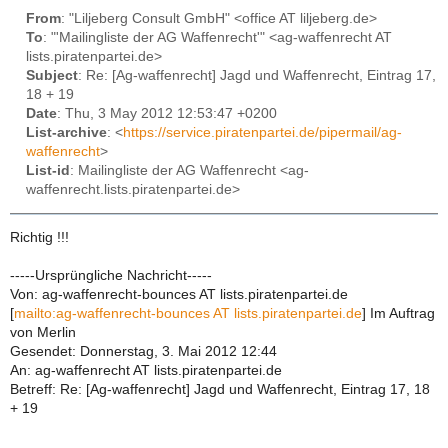
From
: "Liljeberg Consult GmbH" <office AT liljeberg.de>
To
: "'Mailingliste der AG Waffenrecht'" <ag-waffenrecht AT
lists.piratenpartei.de>
Subject
: Re: [Ag-waffenrecht] Jagd und Waffenrecht, Eintrag 17,
18 + 19
Date
: Thu, 3 May 2012 12:53:47 +0200
List-archive
: <
https://service.piratenpartei.de/pipermail/ag-
waffenrecht
>
List-id
: Mailingliste der AG Waffenrecht <ag-
waffenrecht.lists.piratenpartei.de>
Richtig !!!
-----Ursprüngliche Nachricht-----
Von: ag-waffenrecht-bounces AT lists.piratenpartei.de
[
mailto:ag-waffenrecht-bounces AT lists.piratenpartei.de
] Im Auftrag
von Merlin
Gesendet: Donnerstag, 3. Mai 2012 12:44
An: ag-waffenrecht AT lists.piratenpartei.de
Betreff: Re: [Ag-waffenrecht] Jagd und Waffenrecht, Eintrag 17, 18
+ 19