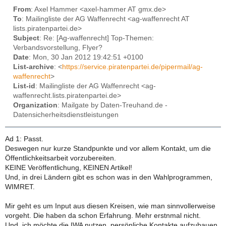
From
: Axel Hammer <axel-hammer AT gmx.de>
To
: Mailingliste der AG Waffenrecht <ag-waffenrecht AT
lists.piratenpartei.de>
Subject
: Re: [Ag-waffenrecht] Top-Themen:
Verbandsvorstellung, Flyer?
Date
: Mon, 30 Jan 2012 19:42:51 +0100
List-archive
: <
https://service.piratenpartei.de/pipermail/ag-
waffenrecht
>
List-id
: Mailingliste der AG Waffenrecht <ag-
waffenrecht.lists.piratenpartei.de>
Organization
: Mailgate by Daten-Treuhand.de -
Datensicherheitsdienstleistungen
Ad 1: Passt.
Deswegen nur kurze Standpunkte und vor allem Kontakt, um die
Öffentlichkeitsarbeit vorzubereiten.
KEINE Veröffentlichung, KEINEN Artikel!
Und, in drei Ländern gibt es schon was in den Wahlprogrammen,
WIMRET.
Mir geht es um Input aus diesen Kreisen, wie man sinnvollerweise
vorgeht. Die haben da schon Erfahrung. Mehr erstnmal nicht.
Und, ich möchte die IWA nutzen, persönliche Kontakte aufzubauen.