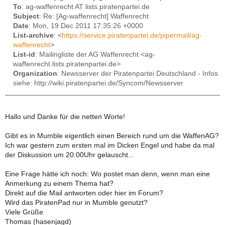
To
: ag-waffenrecht AT lists.piratenpartei.de
Subject
: Re: [Ag-waffenrecht] Waffenrecht
Date
: Mon, 19 Dec 2011 17:35:26 +0000
List-archive
: <
https://service.piratenpartei.de/pipermail/ag-
waffenrecht
>
List-id
: Mailingliste der AG Waffenrecht <ag-
waffenrecht.lists.piratenpartei.de>
Organization
: Newsserver der Piratenpartei Deutschland - Infos
siehe: http://wiki.piratenpartei.de/Syncom/Newsserver
Hallo und Danke für die netten Worte!
Gibt es in Mumble eigentlich einen Bereich rund um die WaffenAG?
Ich war gestern zum ersten mal im Dicken Engel und habe da mal
der Diskussion um 20:00Uhr gelauscht...
Eine Frage hätte ich noch: Wo postet man denn, wenn man eine
Anmerkung zu einem Thema hat?
Direkt auf die Mail antworten oder hier im Forum?
Wird das PiratenPad nur in Mumble genutzt?
Viele Grüße
Thomas (hasenjagd)