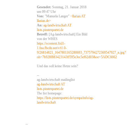
Gesendet:
Sonntag, 21. Januar 2018
um 09:47 Uhr
Von:
"Manuela Langer"
<llarian AT
llarian.de>
An:
ag-landwirtschaft AT
lists.piratenpartei.de
Betreff:
[Ag-landwirtschaft] Ein Bild
von der WHES
https://scontent.ftxl1-
1.fna.fbcdn.net/v/t1.0-
9/26814821_1647801165280693_7375794272369547927_n.jpg?
oh=7b928f883423143ff595e3ec5ef62d03&oe=5ADC6662
Und das soll keine Hetze sein?
--
ag-landwirtschaft mailinglist
ag-landwirtschaft AT
lists.piratenpartei.de
The list homepage:
https://lists.piratenpartei.de/sympa/info/ag-
landwirtschaft
--