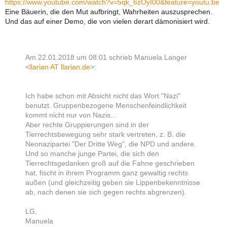
https://www.youtube.com/watch?v=5qk_6zOyI00&feature=youtu.be
Eine Bäuerin, die den Mut aufbringt, Wahrheiten auszusprechen.
Und das auf einer Demo, die von vielen derart dämonisiert wird.
Am 22.01.2018 um 08:01 schrieb Manuela Langer
<
llarian AT llarian.de
>:
Ich habe schon mit Absicht nicht das Wort "Nazi"
benutzt. Gruppenbezogene Menschenfeindlichkeit
kommt nicht nur von Nazis...
Aber rechte Gruppierungen sind in der
Tierrechtsbewegung sehr stark vertreten, z. B. die
Neonazipartei "Der Dritte Weg", die NPD und andere.
Und so manche junge Partei, die sich den
Tierrechtsgedanken groß auf die Fahne geschrieben
hat, fischt in ihrem Programm ganz gewaltig rechts
außen (und gleichzeitig geben sie Lippenbekenntnisse
ab, nach denen sie sich gegen rechts abgrenzen).
LG,
Manuela