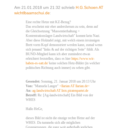
Am 21.01.2018 um 21:32 schrieb
H.G.Schoen AT
wichtlbaamschui.de
:
Eine rechte Hetze mit KZ-Bezug?
Das erscheint mir eher andersherum zu sein, denn auf
die Gleichsetzung "Massentierhaltung =
Kontentrationslager-Landwirtschaft" kommt kein Nazi.
Aber diese Holztafel zeigt, mit welch einem irrsinnigen
Brett vorm Kopf demonstriert werden kann, zumal wenn
sich jemand "links & auf der richtigen Seite" fühlt. Als
BUND-Mitglied kann ich aber zumindest etwas
erleichtert feststellen, dass es hier
https://www.wir-
haben-es-satt.de/
keine solchen Hetz-Bilder (in welcher
politischen Richtung auch immer) zu sehen gibt.
Gesendet:
Sonntag, 21. Januar 2018 um 20:13 Uhr
Von:
"Manuela Langer"
<llarian AT llarian.de>
An:
ag-landwirtschaft AT lists.piratenpartei.de
Betreff:
Re: [Ag-landwirtschaft] Ein Bild von der
WHES
Hallo HeGe,
dieses Bild ist nicht die einzige rechte Hetze auf der
WHES. Da tummeln sich alle möglichen
Gruppierungen, die ganz weit außerhalb jeglichen