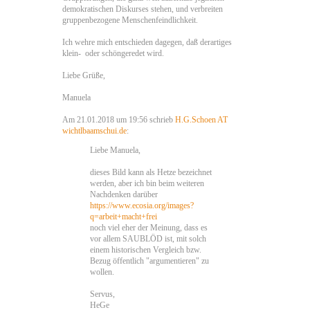
demokratischen Diskurses stehen, und verbreiten
gruppenbezogene Menschenfeindlichkeit.
Ich wehre mich entschieden dagegen, daß derartiges
klein- oder schöngeredet wird.
Liebe Grüße,
Manuela
Am 21.01.2018 um 19:56 schrieb
H.G.Schoen AT
wichtlbaamschui.de
:
Liebe Manuela,
dieses Bild kann als Hetze bezeichnet
werden, aber ich bin beim weiteren
Nachdenken darüber
https://www.ecosia.org/images?
q=arbeit+macht+frei
noch viel eher der Meinung, dass es
vor allem SAUBLÖD ist, mit solch
einem historischen Vergleich bzw.
Bezug öffentlich "argumentieren" zu
wollen.
Servus,
HeGe