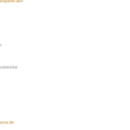
tenpartei.de
>
r
ndstriche
arcor.de