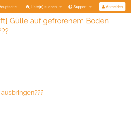
auptseite
Liste(n) suchen
Support
Anmelden
aft] Gülle auf gefrorenem Boden
???
 ausbringen???