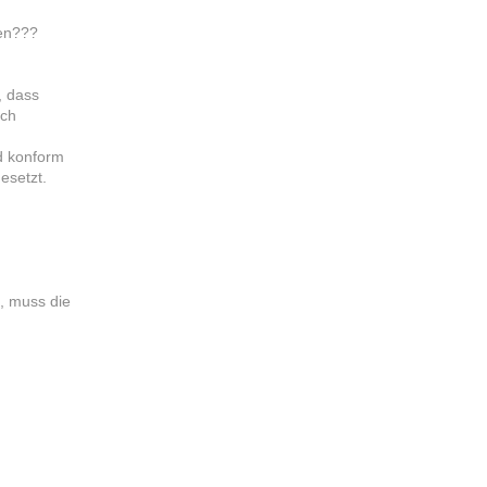
gen???
, dass
ich
d konform
esetzt.
, muss die