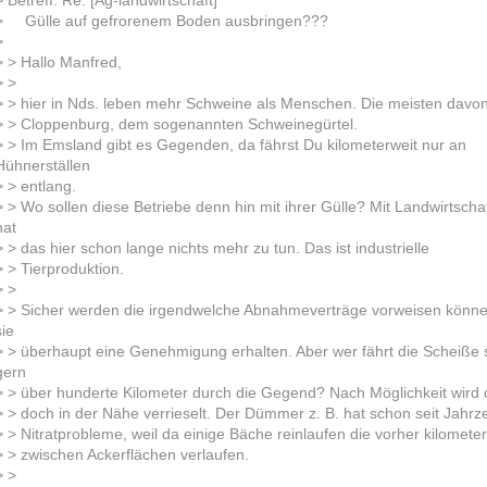
> Betreff: Re: [Ag-landwirtschaft]
> Gülle auf gefrorenem Boden ausbringen???
>
> > Hallo Manfred,
> >
> > hier in Nds. leben mehr Schweine als Menschen. Die meisten dav
> > Cloppenburg, dem sogenannten Schweinegürtel.
> > Im Emsland gibt es Gegenden, da fährst Du kilometerweit nur an
Hühnerställen
> > entlang.
> > Wo sollen diese Betriebe denn hin mit ihrer Gülle? Mit Landwirtscha
hat
> > das hier schon lange nichts mehr zu tun. Das ist industrielle
> > Tierproduktion.
> >
> > Sicher werden die irgendwelche Abnahmeverträge vorweisen könne
sie
> > überhaupt eine Genehmigung erhalten. Aber wer fährt die Scheiße
gern
> > über hunderte Kilometer durch die Gegend? Nach Möglichkeit wird
> > doch in der Nähe verrieselt. Der Dümmer z. B. hat schon seit Jahr
> > Nitratprobleme, weil da einige Bäche reinlaufen die vorher kilometer
> > zwischen Ackerflächen verlaufen.
> >