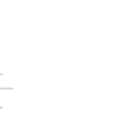
ten
rechende
ir