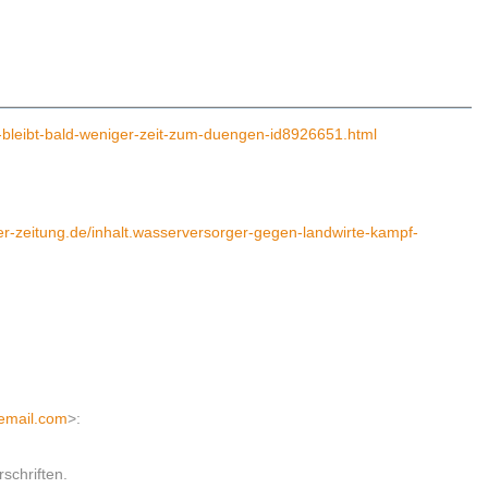
h-bleibt-bald-weniger-zeit-zum-duengen-id8926651.html
ter-zeitung.de/inhalt.wasserversorger-gegen-landwirte-kampf-
email.com
>
:
schriften.