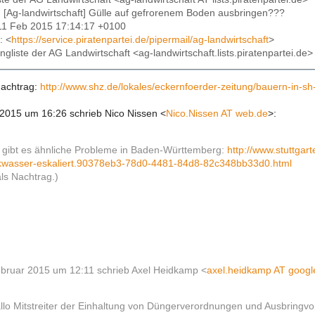
: [Ag-landwirtschaft] Gülle auf gefrorenem Boden ausbringen???
11 Feb 2015 17:14:17 +0100
: <
https://service.piratenpartei.de/pipermail/ag-landwirtschaft
>
ingliste der AG Landwirtschaft <ag-landwirtschaft.lists.piratenpartei.de>
Nachtrag:
http://www.shz.de/lokales/eckernfoerder-zeitung/bauern-in-s
2015 um 16:26 schrieb Nico Nissen
<
Nico.Nissen AT web.de
>
:
 gibt es ähnliche Probleme in Baden-Württemberg:
http://www.stuttgar
kwasser-eskaliert.90378eb3-78d0-4481-84d8-82c348bb33d0.html
als Nachtrag.)
bruar 2015 um 12:11 schrieb Axel Heidkamp
<
axel.heidkamp AT googl
llo Mitstreiter der Einhaltung von Düngerverordnungen und Ausbringvor