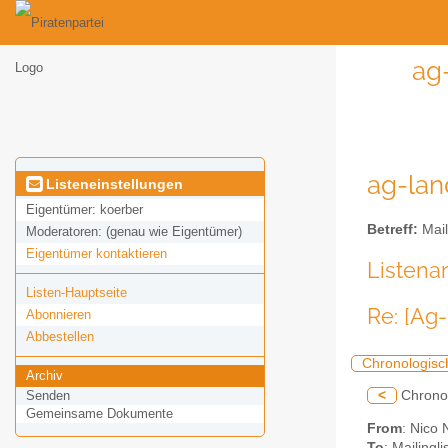
ag
ag-land
Listeneinstellungen
Eigentümer:
koerber
Betreff:
Mail
Moderatoren:
(genau wie Eigentümer)
Eigentümer kontaktieren
Listena
Listen-Hauptseite
Re: [Ag
Abonnieren
Abbestellen
Chronologisc
Archiv
<
Chrono
Senden
Gemeinsame Dokumente
From
: Nico
To
: Mailingl