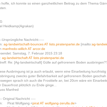
h hoffe, ich konnte so einen ganzheitlichen Beitrag zu dem Thema Gärr
sten.
fG
el Heidkamp(Agrakan)
---Ursprüngliche Nachricht-----
n:
ag-landwirtschaft-bounces AT lists.piratenpartei.de
[mailto:
ag-landwir
on
manfredo-willich AT arcor.de
sendet: Samstag, 7. Februar 2015 23:18
:
ag-landwirtschaft AT lists.piratenpartei.de
treff: Re: [Ag-landwirtschaft] Gülle auf gefrorenem Boden ausbringen?
ese Ausbringung ist ja auch erlaubt, wenn eine Einarbeitung kurzfristig
sbringung zwecks guter Befahrbarkeit auf gefrorenem Boden geschah und 
swegen sprach ich auch die Frosttiefe an, bei 20cm wäre ein Einarbeit
r Dauerfrost plötzlich zu Ende ginge...
uss Manfred
--- Original Nachricht ----
n: Pirat Wolfgang <
pirat AT wolfgang-zerulla.de
>