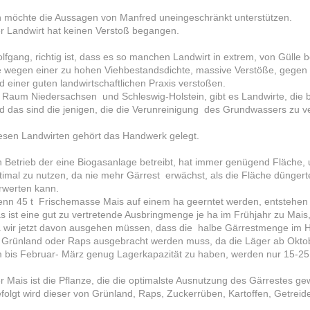
h möchte die Aussagen von Manfred uneingeschränkt unterstützen.
r Landwirt hat keinen Verstoß begangen.
lfgang, richtig ist, dass es so manchen Landwirt in extrem, von Gülle b
e wegen einer zu hohen Viehbestandsdichte, massive Verstöße, gegen 
d einer guten landwirtschaftlichen Praxis verstoßen.
 Raum Niedersachsen und Schleswig-Holstein, gibt es Landwirte, die b
d das sind die jenigen, die die Verunreinigung des Grundwassers zu 
esen Landwirten gehört das Handwerk gelegt.
n Betrieb der eine Biogasanlage betreibt, hat immer genügend Fläche,
timal zu nutzen, da nie mehr Gärrest erwächst, als die Fläche düng
rwerten kann.
nn 45 t Frischemasse Mais auf einem ha geerntet werden, entstehen 
s ist eine gut zu vertretende Ausbringmenge je ha im Frühjahr zu Mais,
 wir jetzt davon ausgehen müssen, dass die halbe Gärrestmenge im H
 Grünland oder Raps ausgebracht werden muss, da die Läger ab Okto
 bis Februar- März genug Lagerkapazität zu haben, werden nur 15-2
r Mais ist die Pflanze, die die optimalste Ausnutzung des Gärrestes gew
folgt wird dieser von Grünland, Raps, Zuckerrüben, Kartoffen, Getreid