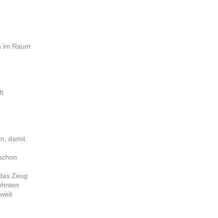
on im Raum
ft
n, damit
 schon
 das Zeug
zehnten
weit