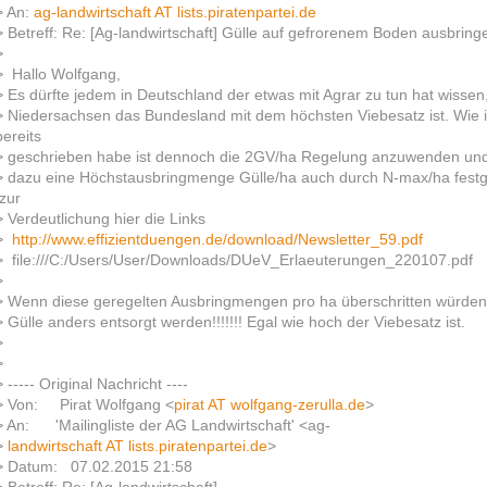
> An:
ag-landwirtschaft AT lists.piratenpartei.de
> Betreff: Re: [Ag-landwirtschaft] Gülle auf gefrorenem Boden ausbrin
>
> Hallo Wolfgang,
> Es dürfte jedem in Deutschland der etwas mit Agrar zu tun hat wissen
> Niedersachsen das Bundesland mit dem höchsten Viebesatz ist. Wie 
bereits
> geschrieben habe ist dennoch die 2GV/ha Regelung anzuwenden un
> dazu eine Höchstausbringmenge Gülle/ha auch durch N-max/ha festg
zur
> Verdeutlichung hier die Links
 >
http://www.effizientduengen.de/download/Newsletter_59.pdf
> file:///C:/Users/User/Downloads/DUeV_Erlaeuterungen_220107.pdf
>
> Wenn diese geregelten Ausbringmengen pro ha überschritten würden
> Gülle anders entsorgt werden!!!!!!! Egal wie hoch der Viebesatz ist.
>
>
> ----- Original Nachricht ----
> Von: Pirat Wolfgang <
pirat AT wolfgang-zerulla.de
>
> An: 'Mailingliste der AG Landwirtschaft' <ag-
>
landwirtschaft AT lists.piratenpartei.de
>
> Datum: 07.02.2015 21:58