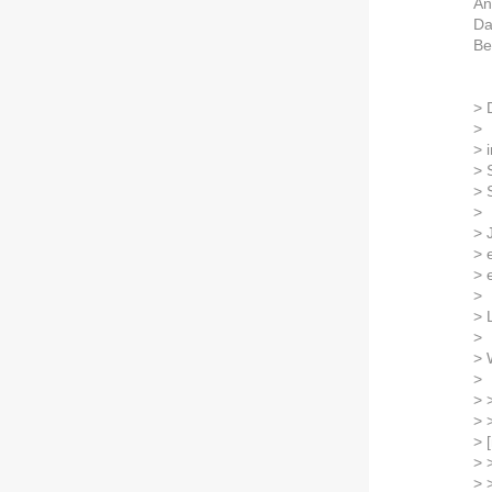
An
Da
Be
Gü
> 
>
> 
> 
> 
>
> 
> 
> 
>
> 
>
> 
>
> 
> 
> 
> 
> 