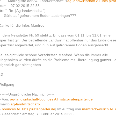
: 'Mailingliste der AG Landwirtschaft' <
ag-landwirtschaft AT lists.pira
tum: 07.02.2015 22:58
treff: Re: [Ag-landwirtschaft]
lle auf gefrorenem Boden ausbringen???
Danke für die Infos Manfred,
in dem Newsletter Nr. 59 steht z. B., dass vom 01.11. bis 31.01. eine
Sperrfrist gilt. Der betreffende Landwirt hat offenbar nur das Ende diese
Sperrfrist abgewartet, und nun auf gefrorenem Boden ausgebracht.
Ja, es gibt viele schöne Vorschriften Manfred. Wenn die immer alle
eingehalten würden dürfte es die Probleme mit Überdüngung ganzer La
eigentlich gar nicht geben.
LG
Wolfgang
> -----Ursprüngliche Nachricht-----
> Von:
ag-landwirtschaft-bounces AT lists.piratenpartei.de
[mailto:
ag-landwirtschaft-
>
bounces AT lists.piratenpartei.de
] Im Auftrag von
manfredo-willich AT 
> Gesendet: Samstag, 7. Februar 2015 22:36