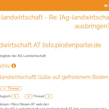
H
-landwirtschaft - Re: [Ag-landwirtsch
ausbringen
wirtschaft AT lists.piratenpartei.de
ingliste der AG Landwirtschaft
rchiv
-landwirtschaft] Gülle auf gefrorenem Boden
h
Thread
logisch
>
<
Thread
>
 Nissen <Nico.Nissen AT web.de>
iste der AG Landwirtschaft <ag-landwirtschaft AT lists.piratenpartei.de>