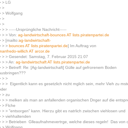
> > LG
> >
> > Wolfgang
> >
> >
> > > -----Ursprüngliche Nachricht-----
> > > Von:
ag-landwirtschaft-bounces AT lists.piratenpartei.de
> > [mailto:
ag-landwirtschaft-
> > >
bounces AT lists.piratenpartei.de
] Im Auftrag von
manfredo-willich AT arcor.de
> > > Gesendet: Samstag, 7. Februar 2015 21:07
> > > An:
ag-landwirtschaft AT lists.piratenpartei.de
> > > Betreff: Re: [Ag-landwirtschaft] Gülle auf gefrorenem Boden
ausbringen???
> > >
> > > Eigentlich kann es gesetzlich nicht mglich sein, mehr Vieh zu ms
oder
> > zu
> > > melken als man an anfallenden organischen Dnger auf die entsp
> > Flche
> > > "entsorgen" kann. Hierzu gibt es natrlich zwischen viehlosen und
> > viehhaltenden
> > > Betrieben Glleaufnahmevertrge, welche dieses regeln! Das von d
> > Wolfgang