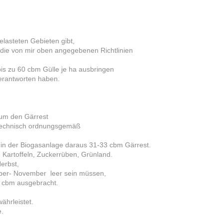
elasteten Gebieten gibt,
die von mir oben angegebenen Richtlinien
is zu 60 cbm Gülle je ha ausbringen
verantworten haben.
 um den Gärrest
ertechnisch ordnungsgemäß
in der Biogasanlage daraus 31-33 cbm Gärrest.
 Kartoffeln, Zuckerrüben, Grünland.
erbst,
ber- November leer sein müssen,
5 cbm ausgebracht.
ährleistet.
e.