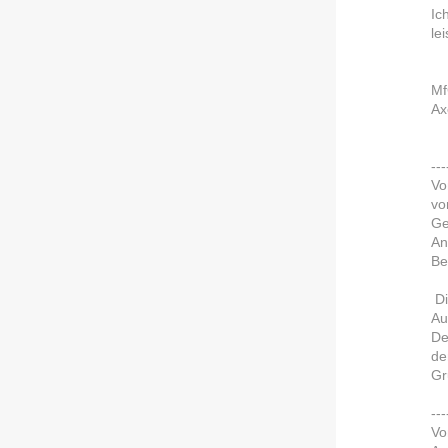
Ic
lei
M
Ax
--
Vo
v
Ge
An
Be
Di
Au
De
de
Gr
--
Vo