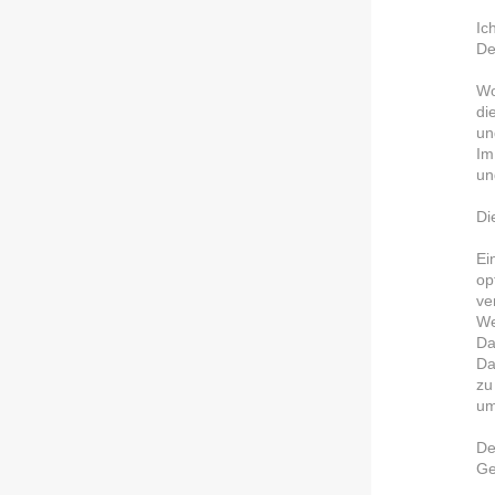
Ic
De
Wo
di
un
Im
un
Di
Ei
op
ve
We
Da
Da
zu
um
De
Ge