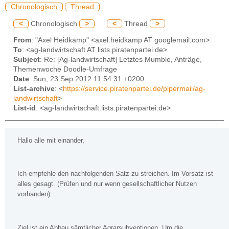
Chronologisch
Thread
<
Chronologisch
>
<
Thread
>
From
: "Axel Heidkamp" <axel.heidkamp AT googlemail.com>
To
: <ag-landwirtschaft AT lists.piratenpartei.de>
Subject
: Re: [Ag-landwirtschaft] Letztes Mumble, Anträge,
Themenwoche Doodle-Umfrage
Date
: Sun, 23 Sep 2012 11:54:31 +0200
List-archive
: <
https://service.piratenpartei.de/pipermail/ag-
landwirtschaft
>
List-id
: <ag-landwirtschaft.lists.piratenpartei.de>
Hallo alle mit einander,
Ich empfehle den nachfolgenden Satz zu streichen. Im Vorsatz ist
alles gesagt. (Prüfen und nur wenn gesellschaftlicher Nutzen
vorhanden)
Ziel ist ein Abbau sämtlicher Agrarsubventionen. Um die