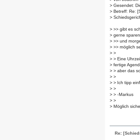
>
Gesendet: Die
>
Betreff: Re: 
>
Schiedsgerich
>
>> gibt es sc
>
gerne sparen
>
>> und morge
>
>> möglich s
>
>
>
> Eine Uhrzei
>
fertige Agend
>
> aber das sol
>
>
>
> Ich tipp ei
>
>
>
> -Markus
>
>
>
Möglich siche
Re: [Schied