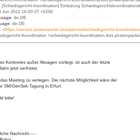
: [Schiedsgericht-koordination] Einladung Schiedsgerichtskoordinations
8 Jun 2011 16:00:37 +0200
guage
: de-DE
uage
: de-DE
: <
https://service.piratenpartei.de/pipermail/schiedsgericht-koordination
iedsgericht-Koordination <schiedsgericht-koordination.lists.piratenparte
chts Konkretes außer Absagen vorliegt, ist auch der letzte
Bahn jetzt verfristet.
 das Meeting zu verlegen. Die nächste Möglichkeit wäre der
zur SM/GenSek-Tagung in Erfurt.
d bitte!
iche Nachricht-----
Bokor