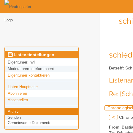
schi
schied
Listeneinstellungen
Eigentümer:
hvl
Betreff:
Schi
Moderatoren:
stefan.thoeni
Eigentümer kontaktieren
Listena
Listen-Hauptseite
Re: [Sc
Abonnieren
Abbestellen
Chronologisc
Archiv
<
Chrono
Senden
Gemeinsame Dokumente
From
: Bast
To
: Schiedsg