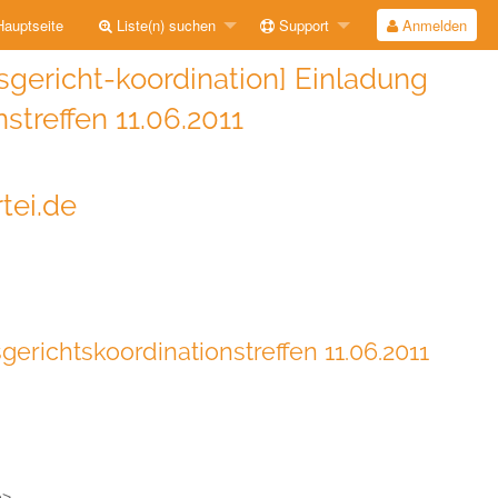
auptseite
Liste(n) suchen
Support
Anmelden
sgericht-koordination] Einladung
streffen 11.06.2011
tei.de
erichtskoordinationstreffen 11.06.2011
e>