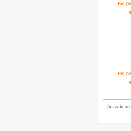
Re: [S
R
Re: [S
R
Archiv bereit