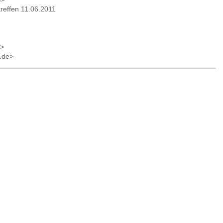
treffen 11.06.2011
>
i.de>