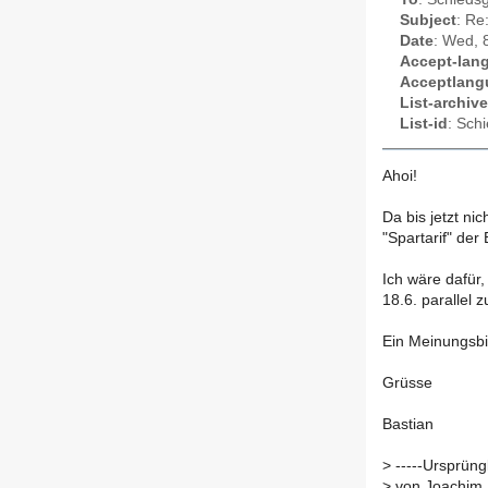
Subject
: Re
Date
: Wed, 
Accept-lan
Acceptlang
List-archive
List-id
: Sch
Ahoi!
Da bis jetzt ni
"Spartarif" der 
Ich wäre dafür,
18.6. parallel 
Ein Meinungsbil
Grüsse
Bastian
>
-----Ursprüngl
>
von Joachim 