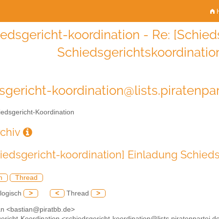
H
edsgericht-koordination - Re: [Schied
Schiedsgerichtskoordination
sgericht-koordination@lists.piratenpar
edsgericht-Koordination
rchiv
hiedsgericht-koordination] Einladung Schiedsg
h
Thread
logisch
>
<
Thread
>
ian <bastian@piratbb.de>
ericht-Koordination <schiedsgericht-koordination@lists.piratenpartei.d