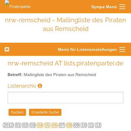
Sympa Menü
nrw-remscheid - Mailingliste des Piraten
aus Remscheid
Menü für Listeneinstellungen
nrw-remscheid AT lists.piratenpartei.de
Betreff:
Mailingliste des Piraten aus Remscheid
Listenarchiv
2012
01
02
03
04
05
06
07
08
09
10
11
12