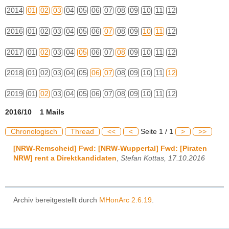
2014
01
02
03
04
05
06
07
08
09
10
11
12
2016
01
02
03
04
05
06
07
08
09
10
11
12
2017
01
02
03
04
05
06
07
08
09
10
11
12
2018
01
02
03
04
05
06
07
08
09
10
11
12
2019
01
02
03
04
05
06
07
08
09
10
11
12
2016/10 1 Mails
Chronologisch
Thread
<<
<
Seite 1 / 1
>
>>
[NRW-Remscheid] Fwd: [NRW-Wuppertal] Fwd: [Piraten
NRW] rent a Direktkandidaten
,
Stefan Kottas, 17.10.2016
Archiv bereitgestellt durch
MHonArc 2.6.19
.