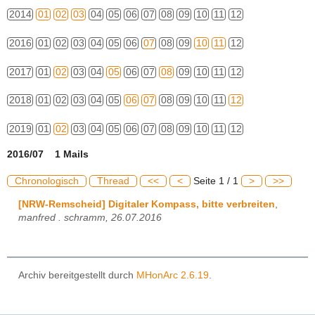
2014
01
02
03
04
05
06
07
08
09
10
11
12
2016
01
02
03
04
05
06
07
08
09
10
11
12
2017
01
02
03
04
05
06
07
08
09
10
11
12
2018
01
02
03
04
05
06
07
08
09
10
11
12
2019
01
02
03
04
05
06
07
08
09
10
11
12
2016/07 1 Mails
Chronologisch
Thread
<<
<
Seite 1 / 1
>
>>
[NRW-Remscheid] Digitaler Kompass, bitte verbreiten
,
manfred . schramm, 26.07.2016
Archiv bereitgestellt durch
MHonArc 2.6.19
.