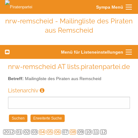
Sympa Menü
nrw-remscheid - Mailingliste des Piraten
aus Remscheid
Menü für Listeneinstellungen
nrw-remscheid AT lists.piratenpartei.de
Betreff:
Mailingliste des Piraten aus Remscheid
Listenarchiv
2012
01
02
03
04
05
06
07
08
09
10
11
12