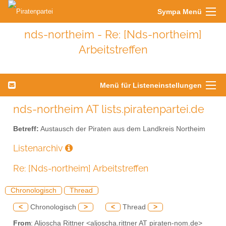
Sympa Menü
nds-northeim - Re: [Nds-northeim]
Arbeitstreffen
Menü für Listeneinstellungen
nds-northeim AT lists.piratenpartei.de
Betreff:
Austausch der Piraten aus dem Landkreis Northeim
Listenarchiv
Re: [Nds-northeim] Arbeitstreffen
Chronologisch
Thread
<
Chronologisch
>
<
Thread
>
From
: Aljoscha Rittner <aljoscha.rittner AT piraten-nom.de>