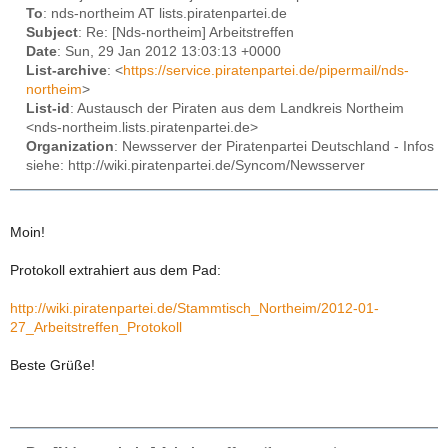
To
: nds-northeim AT lists.piratenpartei.de
Subject
: Re: [Nds-northeim] Arbeitstreffen
Date
: Sun, 29 Jan 2012 13:03:13 +0000
List-archive
: <
https://service.piratenpartei.de/pipermail/nds-
northeim
>
List-id
: Austausch der Piraten aus dem Landkreis Northeim
<nds-northeim.lists.piratenpartei.de>
Organization
: Newsserver der Piratenpartei Deutschland - Infos
siehe: http://wiki.piratenpartei.de/Syncom/Newsserver
Moin!
Protokoll extrahiert aus dem Pad:
http://wiki.piratenpartei.de/Stammtisch_Northeim/2012-01-
27_Arbeitstreffen_Protokoll
Beste Grüße!