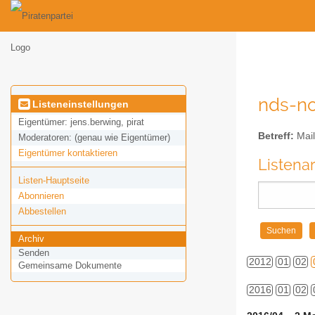
nds-no
Listeneinstellungen
Eigentümer:
jens.berwing, pirat
Betreff:
Mail
Moderatoren:
(genau wie Eigentümer)
Eigentümer kontaktieren
Listena
Listen-Hauptseite
Abonnieren
Abbestellen
Archiv
Senden
2012
01
02
Gemeinsame Dokumente
2016
01
02