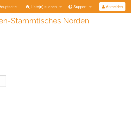
auptseite
Liste(n) suchen
Support
Anmelden
raten-Stammtisches Norden