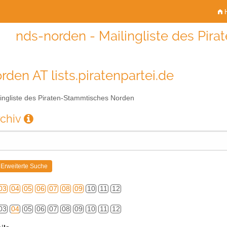
H
nds-norden - Mailingliste des Pi
rden AT lists.piratenpartei.de
ingliste des Piraten-Stammtisches Norden
rchiv
03
04
05
06
07
08
09
10
11
12
03
04
05
06
07
08
09
10
11
12