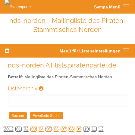
Sympa Menü
nds-norden - Mailingliste des Piraten-
Stammtisches Norden
Menü für Listeneinstellungen
nds-norden AT lists.piratenpartei.de
Betreff:
Mailingliste des Piraten-Stammtisches Norden
Listenarchiv
2012
01
02
03
04
05
06
07
08
09
10
11
12