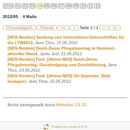
2016
01
02
03
04
05
06
07
08
09
10
11
12
2012/05 4 Mails
Chronologisch
Thread
<<
<
Seite 1 / 1
>
>>
[NDS-Norden] Samlung von Unterstützer-Unterschriften für
die LTW2013
,
Jens Thos, 15.05.2012
[NDS-Norden] Deich-Demo Pfingstmontag in Hooksiel -
aktueller Stand
,
Janto Just, 21.05.2012
[NDS-Norden] Fwd: [Aktive-NDS] Deich-Demo
Pfingstmontag: Genehmigung und Durchführung
,
Jens
Thos, 23.05.2012
[NDS-Norden] Fwd: [Aktive-NDS] UU-Sammeln: Bitte
loslegen!
,
Jens Thos, 25.05.2012
Archiv bereitgestellt durch
MHonArc 2.6.19
.
Powered by Sympa 6.2.70