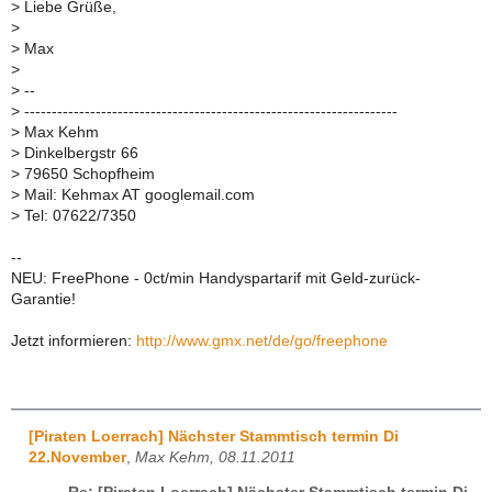
>
Liebe Grüße,
>
>
Max
>
>
--
>
--------------------------------------------------------------------
>
Max Kehm
>
Dinkelbergstr 66
>
79650 Schopfheim
>
Mail: Kehmax AT googlemail.com
>
Tel: 07622/7350
--
NEU: FreePhone - 0ct/min Handyspartarif mit Geld-zurück-
Garantie!
Jetzt informieren:
http://www.gmx.net/de/go/freephone
[Piraten Loerrach] Nächster Stammtisch termin Di
22.November
,
Max Kehm, 08.11.2011