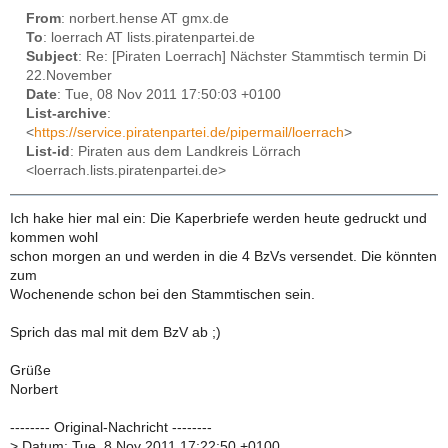
From
: norbert.hense AT gmx.de
To
: loerrach AT lists.piratenpartei.de
Subject
: Re: [Piraten Loerrach] Nächster Stammtisch termin Di
22.November
Date
: Tue, 08 Nov 2011 17:50:03 +0100
List-archive
:
<
https://service.piratenpartei.de/pipermail/loerrach
>
List-id
: Piraten aus dem Landkreis Lörrach
<loerrach.lists.piratenpartei.de>
Ich hake hier mal ein: Die Kaperbriefe werden heute gedruckt und
kommen wohl
schon morgen an und werden in die 4 BzVs versendet. Die könnten
zum
Wochenende schon bei den Stammtischen sein.
Sprich das mal mit dem BzV ab ;)
Grüße
Norbert
-------- Original-Nachricht --------
>
Datum: Tue, 8 Nov 2011 17:22:50 +0100