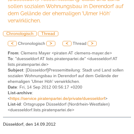
sollen sozialen Wohnungsbau in Derendorf auf
dem Gelände der ehemaligen 'Ulmer Höh'
verwirklichen.
Chronologisch
Thread
<
Chronologisch
>
<
Thread
>
From
: Clemens Mayer <piraten AT clemens-mayer.de>
To
: "duesseldorf AT lists.piratenpartei.de" <duesseldorf AT
lists.piratenpartei.de>
Subject
: [Düsseldorf]Pressemitteilung: Stadt und Land sollen
sozialen Wohnungsbau in Derendorf auf dem Gelände der
ehemaligen 'Ulmer Höh' verwirklichen.
Date
: Fri, 14 Sep 2012 00:56:17 +0200
List-archive
:
<
https://service.piratenpartei.de/private/duesseldorf
>
List-id
: Ortsgruppe Düsseldorf (Nordrhein-Westfalen)
<duesseldorf.lists.piratenpartei.de>
Düsseldorf, den 14.09.2012