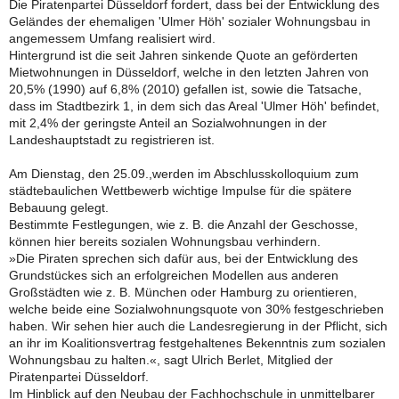
Die Piratenpartei Düsseldorf fordert, dass bei der Entwicklung des
Geländes der ehemaligen 'Ulmer Höh' sozialer Wohnungsbau in
angemessem Umfang realisiert wird.
Hintergrund ist die seit Jahren sinkende Quote an geförderten
Mietwohnungen in Düsseldorf, welche in den letzten Jahren von
20,5% (1990) auf 6,8% (2010) gefallen ist, sowie die Tatsache,
dass im Stadtbezirk 1, in dem sich das Areal 'Ulmer Höh' befindet,
mit 2,4% der geringste Anteil an Sozialwohnungen in der
Landeshauptstadt zu registrieren ist.
Am Dienstag, den 25.09.,werden im Abschlusskolloquium zum
städtebaulichen Wettbewerb wichtige Impulse für die spätere
Bebauung gelegt.
Bestimmte Festlegungen, wie z. B. die Anzahl der Geschosse,
können hier bereits sozialen Wohnungsbau verhindern.
»Die Piraten sprechen sich dafür aus, bei der Entwicklung des
Grundstückes sich an erfolgreichen Modellen aus anderen
Großstädten wie z. B. München oder Hamburg zu orientieren,
welche beide eine Sozialwohnungsquote von 30% festgeschrieben
haben. Wir sehen hier auch die Landesregierung in der Pflicht, sich
an ihr im Koalitionsvertrag festgehaltenes Bekenntnis zum sozialen
Wohnungsbau zu halten.«, sagt Ulrich Berlet, Mitglied der
Piratenpartei Düsseldorf.
Im Hinblick auf den Neubau der Fachhochschule in unmittelbarer