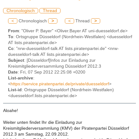
Chronologisch
Thread
<
Chronologisch
>
<
Thread
>
From
: "Oliver P. Bayer" <Oliver.Bayer AT uni-duesseldorf.de>
To
: Ortsgruppe Düsseldorf (Nordrhein-Westfalen) <duesseldorf
AT lists.piratenpartei.de>
Cc
: "nrw-duesseldorf-talk AT lists.piratenpartei.de" <nrw-
duesseldorf-talk AT lists.piratenpartei.de>
Subject
: [Düsseldorf]Infos zur Einladung zur
Kreismitgliederversammlung Düsseldorf 2012.3
Date
: Fri, 07 Sep 2012 22:25:08 +0200
List-archive
:
<
https://service.piratenpartei.de/private/duesseldorf
>
List-id
: Ortsgruppe Düsseldorf (Nordrhein-Westfalen)
<duesseldorf.lists.piratenpartei.de>
Aloahe!
Weiter unten findet Ihr die Einladung zur
Kreismitgliederversammlung (KMV) der Piratenpartei Düsseldorf
2012.3 am Samstag, 22.09.2012.