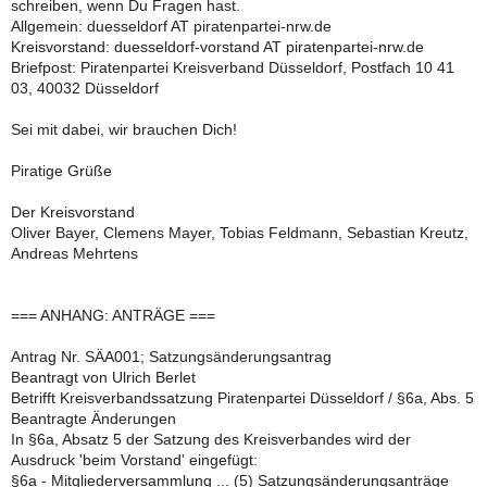
schreiben, wenn Du Fragen hast.
Allgemein: duesseldorf AT piratenpartei-nrw.de
Kreisvorstand: duesseldorf-vorstand AT piratenpartei-nrw.de
Briefpost: Piratenpartei Kreisverband Düsseldorf, Postfach 10 41
03, 40032 Düsseldorf
Sei mit dabei, wir brauchen Dich!
Piratige Grüße
Der Kreisvorstand
Oliver Bayer, Clemens Mayer, Tobias Feldmann, Sebastian Kreutz,
Andreas Mehrtens
=== ANHANG: ANTRÄGE ===
Antrag Nr. SÄA001; Satzungsänderungsantrag
Beantragt von Ulrich Berlet
Betrifft Kreisverbandssatzung Piratenpartei Düsseldorf / §6a, Abs. 5
Beantragte Änderungen
In §6a, Absatz 5 der Satzung des Kreisverbandes wird der
Ausdruck 'beim Vorstand' eingefügt:
§6a - Mitgliederversammlung ... (5) Satzungsänderungsanträge