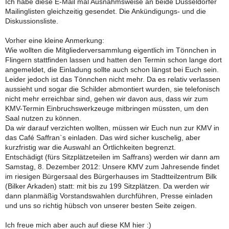
Ich habe diese E-Mail mal Ausnahmsweise an beide Düsseldorfer
Mailinglisten gleichzeitig gesendet. Die Ankündigungs- und die
Diskussionsliste.
Vorher eine kleine Anmerkung:
Wie wollten die Mitgliederversammlung eigentlich im Tönnchen in
Flingern stattfinden lassen und hatten den Termin schon lange dort
angemeldet, die Einladung sollte auch schon längst bei Euch sein.
Leider jedoch ist das Tönnchen nicht mehr. Da es relativ verlassen
aussieht und sogar die Schilder abmontiert wurden, sie telefonisch
nicht mehr erreichbar sind, gehen wir davon aus, dass wir zum
KMV-Termin Einbruchswerkzeuge mitbringen müssten, um den
Saal nutzen zu können.
Da wir darauf verzichten wollten, müssen wir Euch nun zur KMV in
das Café Saffran`s einladen. Das wird sicher kuschelig, aber
kurzfristig war die Auswahl an Örtlichkeiten begrenzt.
Entschädigt (fürs Sitzplätzeteilen im Saffrans) werden wir dann am
Samstag, 8. Dezember 2012: Unsere KMV zum Jahresende findet
im riesigen Bürgersaal des Bürgerhauses im Stadtteilzentrum Bilk
(Bilker Arkaden) statt: mit bis zu 199 Sitzplätzen. Da werden wir
dann planmäßig Vorstandswahlen durchführen, Presse einladen
und uns so richtig hübsch von unserer besten Seite zeigen.
Ich freue mich aber auch auf diese KM hier :)