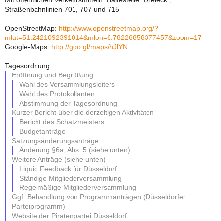
Mit öffentlichen Verkehrsmitteln: Haltestelle "Dreieck",
Straßenbahnlinien 701, 707 und 715
OpenStreetMap:
http://www.openstreetmap.org/?
mlat=51.2421092391014&mlon=6.78226858377457&zoom=17
Google-Maps:
http://goo.gl/maps/hJlYN
Tagesordnung:
Eröffnung und Begrüßung
Wahl des Versammlungsleiters
Wahl des Protokollanten
Abstimmung der Tagesordnung
Kurzer Bericht über die derzeitigen Aktivitäten
Bericht des Schatzmeisters
Budgetanträge
Satzungsänderungsanträge
Änderung §6a, Abs. 5 (siehe unten)
Weitere Anträge (siehe unten)
Liquid Feedback für Düsseldorf
Ständige Mitgliederversammlung
Regelmäßige Mitgliederversammlung
Ggf. Behandlung von Programmanträgen (Düsseldorfer
Parteiprogramm)
Website der Piratenpartei Düsseldorf