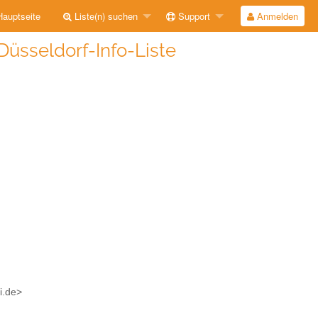
auptseite
Liste(n) suchen
Support
Anmelden
Düsseldorf-Info-Liste
i.de>