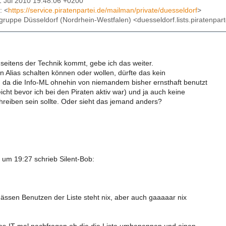
31 Jul 2010 19:48:06 +0200
: <
https://service.piratenpartei.de/mailman/private/duesseldorf
>
sgruppe Düsseldorf (Nordrhein-Westfalen) <duesseldorf.lists.piratenpart
seitens der Technik kommt, gebe ich das weiter.
ein Alias schalten können oder wollen, dürfte das kein
, da die Info-ML ohnehin von niemandem bisher ernsthaft benutzt
eicht bevor ich bei den Piraten aktiv war) und ja auch keine
hreiben sein sollte. Oder sieht das jemand anders?
um 19:27 schrieb Silent-Bob:
sen Benutzen der Liste steht nix, aber auch gaaaaar nix