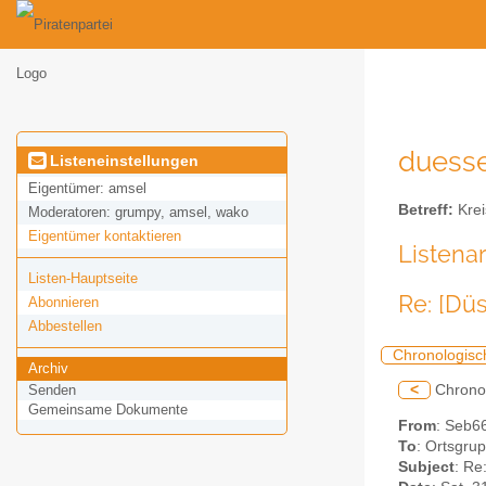
duessel
Listeneinstellungen
Eigentümer:
amsel
Betreff:
Krei
Moderatoren:
grumpy, amsel, wako
Eigentümer kontaktieren
Listena
Listen-Hauptseite
Re: [Dü
Abonnieren
Abbestellen
Chronologisc
Archiv
<
Chrono
Senden
Gemeinsame Dokumente
From
: Seb6
To
: Ortsgrup
Subject
: Re