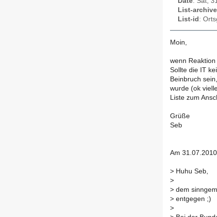
Date
: Sat, 
List-archive
List-id
: Ort
Moin,
wenn Reaktion 
Sollte die IT k
Beinbruch sein
wurde (ok viell
Liste zum Ansc
Grüße
Seb
Am 31.07.2010 
>
Huhu Seb,
>
>
dem sinngemäs
>
entgegen ;)
>