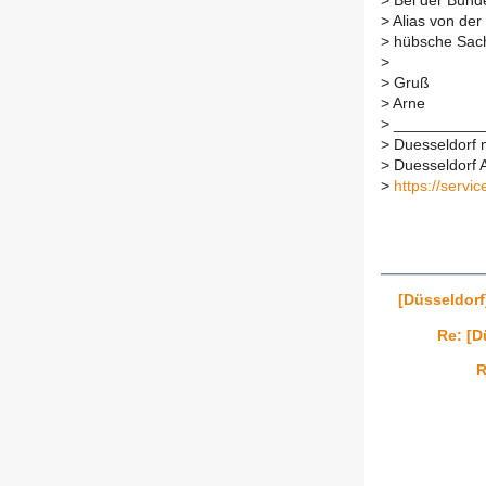
>
Bei der Bunde
>
Alias von der
>
hübsche Sache
>
>
Gruß
>
Arne
>
___________
>
Duesseldorf ma
>
Duesseldorf AT
>
https://servi
[Düsseldorf
Re: [D
R