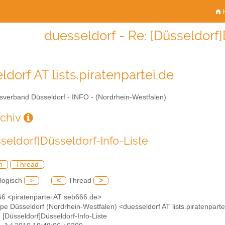
H
duesseldorf - Re: [Düsseldorf]
dorf AT lists.piratenpartei.de
sverband Düsseldorf - INFO - (Nordrhein-Westfalen)
rchiv
sseldorf]Düsseldorf-Info-Liste
h
Thread
logisch
>
<
Thread
>
66 <piratenpartei AT seb666.de>
pe Düsseldorf (Nordrhein-Westfalen) <duesseldorf AT lists.piratenparte
: [Düsseldorf]Düsseldorf-Info-Liste