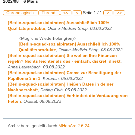
2022/08 6 Mails
Chronologisch
Thread
<<
<
Seite 1 / 1
>
>>
[Berlin-squad-sozialpiraten] Ausschließlich 100%
Qualitätsprodukte
,
Online-Medizin-Shop, 03.08.2022
<Mögliche Wiederholung(en)>
[Berlin-squad-sozialpiraten] Ausschließlich 100%
Qualitätsprodukte
,
Online-Medizin-Shop, 08.08.2022
[Berlin-squad-sozialpiraten] Sie wollen Ihre Finanzen
regeln? Nichts leichter als das - einfach, diskret, direkt
,
Anna Lauterbach, 03.08.2022
[Berlin-squad-sozialpiraten] Creme zur Beseitigung der
Papillome 3 in 1
,
Keramin, 05.08.2022
[Berlin-squad-sozialpiraten] Heißen Dates in deiner
Nachbarschaft
,
Dating Club, 05.08.2022
[Berlin-squad-sozialpiraten] Verhindert die Verdauung von
Fetten
,
Orlistat, 08.08.2022
Archiv bereitgestellt durch
MHonArc 2.6.24
.