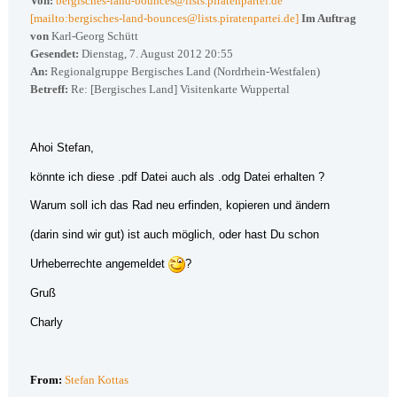
Von:
bergisches-land-bounces@lists.piratenpartei.de
[mailto:bergisches-land-bounces@lists.piratenpartei.de]
Im Auftrag
von
Karl-Georg Schütt
Gesendet:
Dienstag, 7. August 2012 20:55
An:
Regionalgruppe Bergisches Land (Nordrhein-Westfalen)
Betreff:
Re: [Bergisches Land] Visitenkarte Wuppertal
Ahoi Stefan,
könnte ich diese .pdf Datei auch als .odg Datei erhalten ?
Warum soll ich das Rad neu erfinden, kopieren und ändern
(darin sind wir gut) ist auch möglich, oder hast Du schon
Urheberrechte angemeldet
?
Gruß
Charly
From:
Stefan Kottas