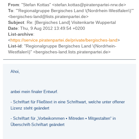
From
: "Stefan Kottas" <stefan.kottas@piratenpartei-nrw.de>
To
: "'Regionalgruppe Bergisches Land \(Nordrhein-Westfalen\)'"
<bergisches-land@lists.piratenpartei.de>
Subject
: Re: [Bergisches Land] Visitenkarte Wuppertal
Date
: Thu, 9 Aug 2012 13:49:54 +0200
List-archive
:
<
https://service.piratenpartei.de/private/bergisches-land
>
List-id
: "Regionalgruppe Bergisches Land \(Nordrhein-
Westfalen\)" <bergisches-land.lists.piratenpartei.de>
Ahoi,
anbei mein finaler Entwurf.
- Schriftart für Fließtext in eine Schriftwart, welche unter offener
Lizenz steht geändert
- Schriftart für „Vorbeikommen • Mitreden • Mitgestalten“ in
Überschrift-Schriftart geändert