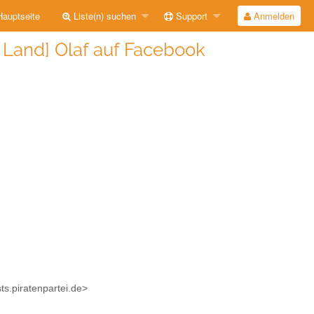
auptseite
Liste(n) suchen
Support
Anmelden
 Land] Olaf auf Facebook
ts.piratenpartei.de>