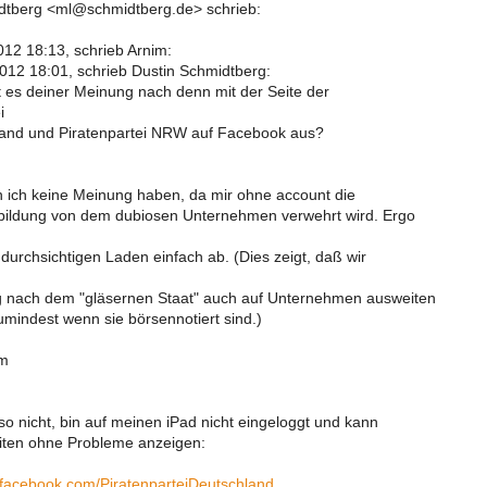
dtberg <ml@schmidtberg.de> schrieb:
12 18:13, schrieb Arnim:
12 18:01, schrieb Dustin Schmidtberg:
 es deiner Meinung nach denn mit der Seite der
i
and und Piratenpartei NRW auf Facebook aus?
ich keine Meinung haben, da mir ohne account die
ildung von dem dubiosen Unternehmen verwehrt wird. Ergo
durchsichtigen Laden einfach ab. (Dies zeigt, daß wir
 nach dem "gläsernen Staat" auch auf Unternehmen ausweiten
umindest wenn sie börsennotiert sind.)
im
o nicht, bin auf meinen iPad nicht eingeloggt und kann
iten ohne Probleme anzeigen:
.facebook.com/PiratenparteiDeutschland