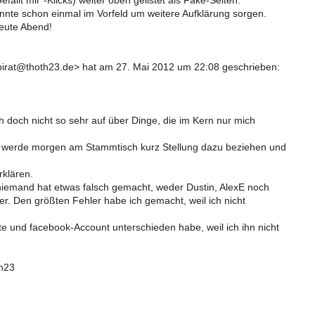
ällt mir"-Klicks) weiter oben gelistet als Fake-Seiten.
onnte schon einmal im Vorfeld um weitere Aufklärung sorgen.
eute Abend!
irat@thoth23.de> hat am 27. Mai 2012 um 22:08 geschrieben:
ch doch nicht so sehr auf über Dinge, die im Kern nur mich
 werde morgen am Stammtisch kurz Stellung dazu beziehen und
klären.
, niemand hat etwas falsch gemacht, weder Dustin, AlexE noch
er. Den größten Fehler habe ich gemacht, weil ich nicht
e und facebook-Account unterschieden habe, weil ich ihn nicht
h23