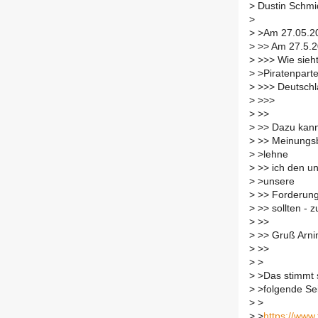
>
Dustin Schmi
>
>
>Am 27.05.20
>
>> Am 27.5.20
>
>>> Wie sieht
>
>Piratenparte
>
>>> Deutschl
>
>>>
>
>>
>
>> Dazu kann 
>
>> Meinungsb
>
>lehne
>
>> ich den un
>
>unsere
>
>> Forderung
>
>> sollten - z
>
>>
>
>> Gruß Arn
>
>>
>
>
>
>Das stimmt s
>
>folgende Se
>
>
>
>
https://www