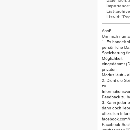
Date
: Mon, 
Importance
List-archive
List-id
: "Re
Ahoi!
Um mich nun a
1. Es handelt 
persönliche Da
Speicherung fin
Möglichkeit
eingedämmt (De
privaten
Modus läuft - a
2. Dient die Se
zu
Informationsve
Feedback zu ha
3. Kann jeder e
dann doch liebe
offiziellen Inf
facebook.com/O
Facebook-Suche