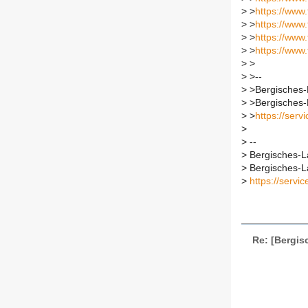
>
>
https://ww
>
>
https://www
>
>
https://www
>
>
https://ww
>
>
>
>--
>
>Bergisches-L
>
>Bergisches-L
>
>
https://serv
>
>
--
>
Bergisches-La
>
Bergisches-La
>
https://servic
Re: [Bergis