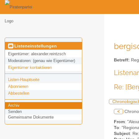
bergis
Listeneinstellungen
Eigentümer:
alexander.reintzsch
Betreff:
Regi
Moderatoren:
(genau wie Eigentümer)
Eigentümer kontaktieren
Listena
Listen-Hauptseite
Re: [Be
Abonnieren
Abbestellen
Chronologisc
Archiv
<
Chrono
Senden
Gemeinsame Dokumente
From
: "Alex
To
: "Region
Subject
: Re