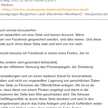
28 May 2012 12:35:42 +0200 (CEST)
: Medium
: <
https://service.piratenpartei.de/private/bergisches-land
>
gionalgruppe Bergisches Land \(Nordrhein-Westfalen\)" <bergisches-land
uch einmal einzuwerfen:
sich tatsächlich um eine Seite und keinen Account. Wenn
ten von Facebook gespeichert werden, sind dies meine. Und diese
det auch ohne diese Seite statt und wird von mir nach
rzeit benutze ich Facebook in einem extra Firefox, der im
lles andere wird gesondert behandelt).
ite der effektiven Streuung des Pressespiegels, der Einladung
ranstaltungen und um einen weiteren Kanal für konstruktives
ben und nicht zur ungewollten Lagerung von persönlichen Daten.
ine Seite zu Personen der Öffentlichkeit anlegen. Mir ist es da
r, dass diese von einem Piraten angelegt und damit in die
ormationen der Seite kein Mist geschrieben wird. Die Adresse
lafWegnerMdL ist durch diese Seite blockiert und wird in den
rgebnissen (durch das frühe Anlegen und durch hoffentlich weiter