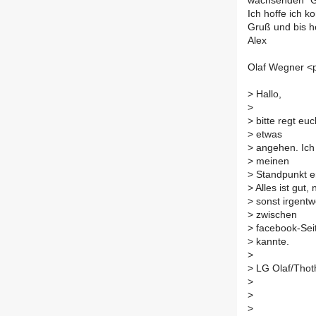
wachsenden "Gef
Ich hoffe ich k
Gruß und bis h
Alex
Olaf Wegner <p
>
Hallo,
>
>
bitte regt eu
>
etwas
>
angehen. Ich
>
meinen
>
Standpunkt er
>
Alles ist gut
>
sonst irgentw
>
zwischen
>
facebook-Seit
>
kannte.
>
>
LG Olaf/Thot
>
>
>