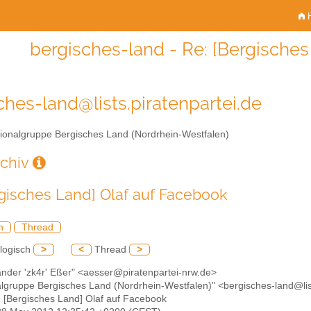
H
bergisches-land - Re: [Bergisches
ches-land@lists.piratenpartei.de
onalgruppe Bergisches Land (Nordrhein-Westfalen)
rchiv
rgisches Land] Olaf auf Facebook
h
Thread
logisch
>
<
Thread
>
ander 'zk4r' Eßer" <aesser@piratenpartei-nrw.de>
algruppe Bergisches Land (Nordrhein-Westfalen)" <bergisches-land@lis
: [Bergisches Land] Olaf auf Facebook