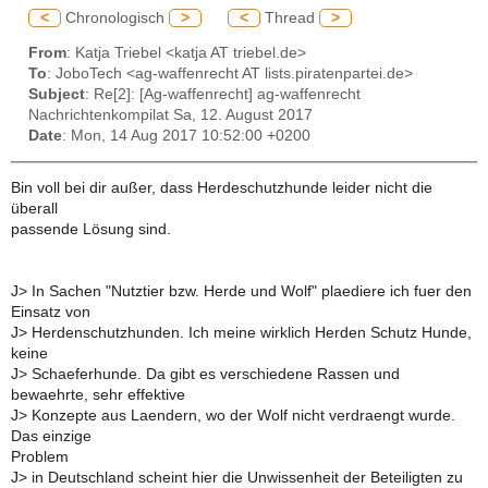
<
Chronologisch
>
<
Thread
>
From
: Katja Triebel <katja AT triebel.de>
To
: JoboTech <ag-waffenrecht AT lists.piratenpartei.de>
Subject
: Re[2]: [Ag-waffenrecht] ag-waffenrecht
Nachrichtenkompilat Sa, 12. August 2017
Date
: Mon, 14 Aug 2017 10:52:00 +0200
Bin voll bei dir außer, dass Herdeschutzhunde leider nicht die
überall
passende Lösung sind.
J> In Sachen "Nutztier bzw. Herde und Wolf" plaediere ich fuer den
Einsatz von
J> Herdenschutzhunden. Ich meine wirklich Herden Schutz Hunde,
keine
J> Schaeferhunde. Da gibt es verschiedene Rassen und
bewaehrte, sehr effektive
J> Konzepte aus Laendern, wo der Wolf nicht verdraengt wurde.
Das einzige
Problem
J> in Deutschland scheint hier die Unwissenheit der Beteiligten zu