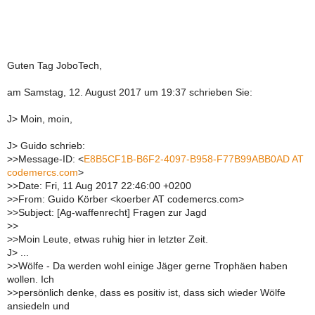
Guten Tag JoboTech,
am Samstag, 12. August 2017 um 19:37 schrieben Sie:
J> Moin, moin,
J> Guido schrieb:
>
>Message-ID: <
E8B5CF1B-B6F2-4097-B958-F77B99ABB0AD AT
codemercs.com
>
>
>Date: Fri, 11 Aug 2017 22:46:00 +0200
>
>From: Guido Körber <koerber AT codemercs.com>
>
>Subject: [Ag-waffenrecht] Fragen zur Jagd
>
>
>
>Moin Leute, etwas ruhig hier in letzter Zeit.
J> ...
>
>Wölfe - Da werden wohl einige Jäger gerne Trophäen haben
wollen. Ich
>
>persönlich denke, dass es positiv ist, dass sich wieder Wölfe
ansiedeln und