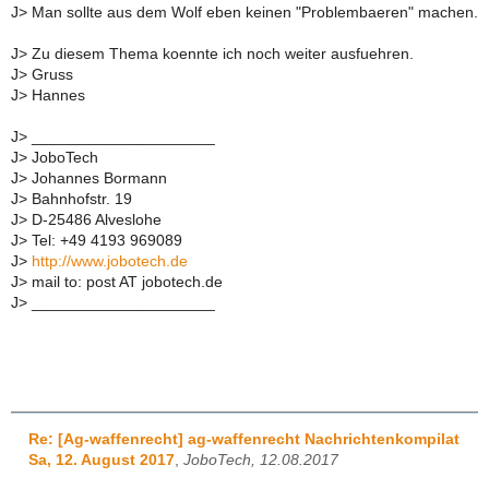
J> Man sollte aus dem Wolf eben keinen "Problembaeren" machen.
J> Zu diesem Thema koennte ich noch weiter ausfuehren.
J> Gruss
J> Hannes
J> _____________________
J> JoboTech
J> Johannes Bormann
J> Bahnhofstr. 19
J> D-25486 Alveslohe
J> Tel: +49 4193 969089
J>
http://www.jobotech.de
J> mail to: post AT jobotech.de
J> _____________________
Re: [Ag-waffenrecht] ag-waffenrecht Nachrichtenkompilat
Sa, 12. August 2017
,
JoboTech, 12.08.2017