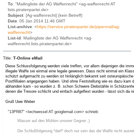
To
: "Mailingliste der AG Waffenrecht" <ag-waffenrecht AT
lists.piratenpartei.de>
Subject
: [Ag-waffenrecht] (kein Betreff)
Date
: 05 Jan 2014 11:46 GMT
List-archive
: <
https://service.piratenpartei.de/pipermail/ag-
waffenrecht
>
List-id
: Mailingliste der AG Waffenrecht <ag-
waffenrecht.lists.piratenpartei.de>
Title:
T-Online eMail
Diese Schlussfolgerung werden viele treffen, vor allem diejenigen die imm
illegale Waffe sei einmal eine legale gewesen. Dass nicht einmal ein Klas
schützt aufgemacht zu werden ist hinlänglich bekannt seit osteuropäisch
Postfillialen angegangen haben. Und ohne Feststellung wie es dazu kam 
abhanden kam - so wurden z. B. schon Schwere Diebstähle in Schützenh
denen die Tresore schlicht und einfach aufgeflext wurden - lässt sich da n
Gruß Uwe Weber
"13PR87" <techwessel AT googlemail.com> schrieb:
Wasser auf den Mühlen unserer Gegner ;)
Die Schlußfolgerung *darf* doch nur sein das die Waffe nicht ausre