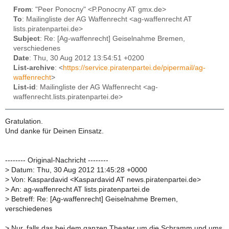
From
: "Peer Ponocny" <P.Ponocny AT gmx.de>
To
: Mailingliste der AG Waffenrecht <ag-waffenrecht AT
lists.piratenpartei.de>
Subject
: Re: [Ag-waffenrecht] Geiselnahme Bremen,
verschiedenes
Date
: Thu, 30 Aug 2012 13:54:51 +0200
List-archive
: <
https://service.piratenpartei.de/pipermail/ag-
waffenrecht
>
List-id
: Mailingliste der AG Waffenrecht <ag-
waffenrecht.lists.piratenpartei.de>
Gratulation.
Und danke für Deinen Einsatz.
-------- Original-Nachricht --------
>
Datum: Thu, 30 Aug 2012 11:45:28 +0000
>
Von: Kaspardavid <Kaspardavid AT news.piratenpartei.de>
>
An: ag-waffenrecht AT lists.piratenpartei.de
>
Betreff: Re: [Ag-waffenrecht] Geiselnahme Bremen,
verschiedenes
>
Nur, falls das bei dem ganzen Theater um die Schramm und ums