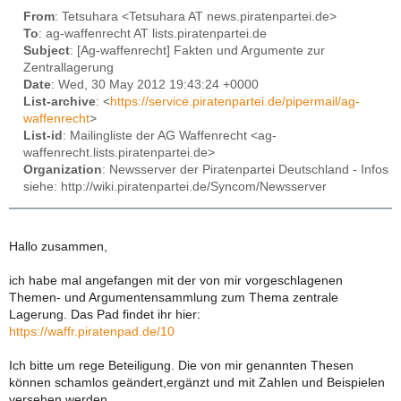
From
: Tetsuhara <Tetsuhara AT news.piratenpartei.de>
To
: ag-waffenrecht AT lists.piratenpartei.de
Subject
: [Ag-waffenrecht] Fakten und Argumente zur
Zentrallagerung
Date
: Wed, 30 May 2012 19:43:24 +0000
List-archive
: <
https://service.piratenpartei.de/pipermail/ag-
waffenrecht
>
List-id
: Mailingliste der AG Waffenrecht <ag-
waffenrecht.lists.piratenpartei.de>
Organization
: Newsserver der Piratenpartei Deutschland - Infos
siehe: http://wiki.piratenpartei.de/Syncom/Newsserver
Hallo zusammen,
ich habe mal angefangen mit der von mir vorgeschlagenen
Themen- und Argumentensammlung zum Thema zentrale
Lagerung. Das Pad findet ihr hier:
https://waffr.piratenpad.de/10
Ich bitte um rege Beteiligung. Die von mir genannten Thesen
können schamlos geändert,ergänzt und mit Zahlen und Beispielen
versehen werden.