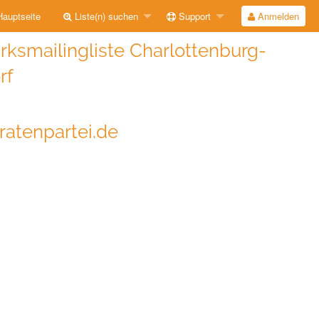
auptseite
Liste(n) suchen
Support
Anmelden
rksmailingliste Charlottenburg-
rf
iratenpartei.de