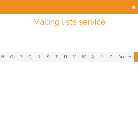
H
Mailing lists service
N
O
P
Q
R
S
T
U
V
W
X
Y
Z
Andere