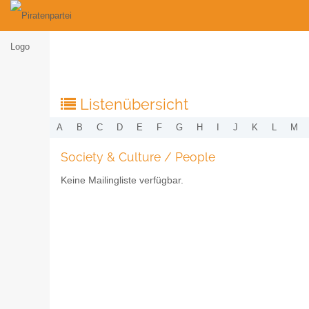
Listenübersicht
A
B
C
D
E
F
G
H
I
J
K
L
M
Society & Culture / People
Keine Mailingliste verfügbar.