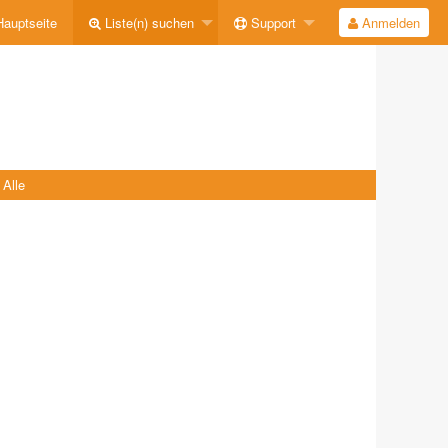
auptseite
Liste(n) suchen
Support
Anmelden
Alle