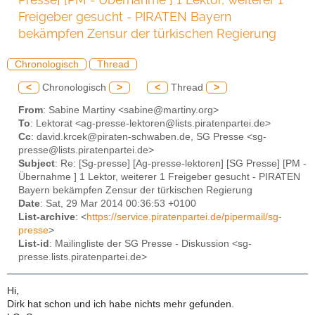
Freigeber gesucht - PIRATEN Bayern
bekämpfen Zensur der türkischen Regierung
Chronologisch
Thread
<
Chronologisch
>
<
Thread
>
From
: Sabine Martiny <sabine@martiny.org>
To
: Lektorat <ag-presse-lektoren@lists.piratenpartei.de>
Cc
: david.krcek@piraten-schwaben.de, SG Presse <sg-
presse@lists.piratenpartei.de>
Subject
: Re: [Sg-presse] [Ag-presse-lektoren] [SG Presse] [PM -
Übernahme ] 1 Lektor, weiterer 1 Freigeber gesucht - PIRATEN
Bayern bekämpfen Zensur der türkischen Regierung
Date
: Sat, 29 Mar 2014 00:36:53 +0100
List-archive
: <
https://service.piratenpartei.de/pipermail/sg-
presse
>
List-id
: Mailingliste der SG Presse - Diskussion <sg-
presse.lists.piratenpartei.de>
Hi,
Dirk hat schon und ich habe nichts mehr gefunden.