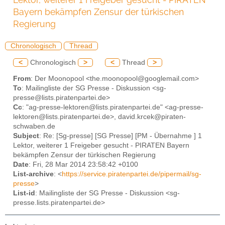
Bayern bekämpfen Zensur der türkischen
Regierung
Chronologisch
Thread
<
Chronologisch
>
<
Thread
>
From
: Der Moonopool <the.moonopool@googlemail.com>
To
: Mailingliste der SG Presse - Diskussion <sg-
presse@lists.piratenpartei.de>
Cc
: "ag-presse-lektoren@lists.piratenpartei.de" <ag-presse-
lektoren@lists.piratenpartei.de>, david.krcek@piraten-
schwaben.de
Subject
: Re: [Sg-presse] [SG Presse] [PM - Übernahme ] 1
Lektor, weiterer 1 Freigeber gesucht - PIRATEN Bayern
bekämpfen Zensur der türkischen Regierung
Date
: Fri, 28 Mar 2014 23:58:42 +0100
List-archive
: <
https://service.piratenpartei.de/pipermail/sg-
presse
>
List-id
: Mailingliste der SG Presse - Diskussion <sg-
presse.lists.piratenpartei.de>