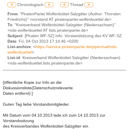
<
Chronologisch
>
<
Thread
>
From
: "PiratenPartei Wolfenbüttel-Salzgitter (Author: Thorsten
Friedrichs)" <vorstand AT piratenpartei-wolfenbuettel.de>
To
: "Kreisverband Wolfenbüttel-Salzgitter (Niedersachsen)"
<nds-wolfenbuettel AT lists.piratenpartei.de>
Subject
: [Piraten WF-SZ] Info: Vorstandsitzung des KV WF-SZ
Date
: Fri, 04 Oct 2013 17:14:46 +0200
List-archive
: <
https://service.piratenpartei.de/pipermail/nds-
wolfenbuettel
>
List-id
: Kreisverband Wolfenbüttel-Salzgitter (Niedersachsen)
<nds-wolfenbuettel.lists.piratenpartei.de>
[öffentliche Kopie zur Info an die
Diskussionsliste(Datenschutzrelevante
Daten entfernt):]
Guten Tag liebe Vorstandsmitglieder.
Mit Datum vom 04.10.2013 lade ich zum 14.10.2013 zur
Vorstandssitzung
des Kreisverbandes Wolfenbüttel-Salzgitter ein.