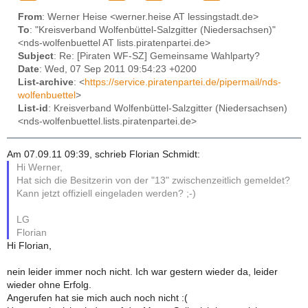
From
: Werner Heise <werner.heise AT lessingstadt.de>
To
: "Kreisverband Wolfenbüttel-Salzgitter (Niedersachsen)"
<nds-wolfenbuettel AT lists.piratenpartei.de>
Subject
: Re: [Piraten WF-SZ] Gemeinsame Wahlparty?
Date
: Wed, 07 Sep 2011 09:54:23 +0200
List-archive
: <
https://service.piratenpartei.de/pipermail/nds-
wolfenbuettel
>
List-id
: Kreisverband Wolfenbüttel-Salzgitter (Niedersachsen)
<nds-wolfenbuettel.lists.piratenpartei.de>
Am 07.09.11 09:39, schrieb Florian Schmidt:
Hi Werner,
Hat sich die Besitzerin von der "13" zwischenzeitlich gemeldet?
Kann jetzt offiziell eingeladen werden? ;-)
LG
Florian
Hi Florian,
nein leider immer noch nicht. Ich war gestern wieder da, leider
wieder ohne Erfolg.
Angerufen hat sie mich auch noch nicht :(