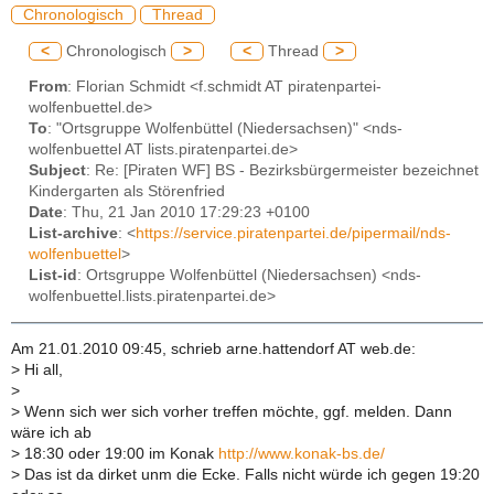
Chronologisch
Thread
<
Chronologisch
>
<
Thread
>
From
: Florian Schmidt <f.schmidt AT piratenpartei-
wolfenbuettel.de>
To
: "Ortsgruppe Wolfenbüttel (Niedersachsen)" <nds-
wolfenbuettel AT lists.piratenpartei.de>
Subject
: Re: [Piraten WF] BS - Bezirksbürgermeister bezeichnet
Kindergarten als Störenfried
Date
: Thu, 21 Jan 2010 17:29:23 +0100
List-archive
: <
https://service.piratenpartei.de/pipermail/nds-
wolfenbuettel
>
List-id
: Ortsgruppe Wolfenbüttel (Niedersachsen) <nds-
wolfenbuettel.lists.piratenpartei.de>
Am 21.01.2010 09:45, schrieb arne.hattendorf AT web.de:
>
Hi all,
>
>
Wenn sich wer sich vorher treffen möchte, ggf. melden. Dann
wäre ich ab
>
18:30 oder 19:00 im Konak
http://www.konak-bs.de/
>
Das ist da dirket unm die Ecke. Falls nicht würde ich gegen 19:20