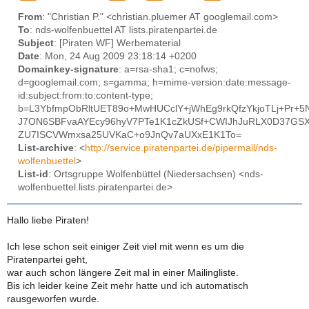
From
: "Christian P." <christian.pluemer AT googlemail.com>
To
: nds-wolfenbuettel AT lists.piratenpartei.de
Subject
: [Piraten WF] Werbematerial
Date
: Mon, 24 Aug 2009 23:18:14 +0200
Domainkey-signature
: a=rsa-sha1; c=nofws;
d=googlemail.com; s=gamma; h=mime-version:date:message-
id:subject:from:to:content-type;
b=L3YbfmpObRltUET89o+MwHUCclY+jWhEg9rkQfzYkjoTLj+Pr+
J7ON6SBFvaAYEcy96hyV7PTe1K1cZkUSf+CWIJhJuRLX0D37GSX
ZU7ISCVWmxsa25UVKaC+o9JnQv7aUXxE1K1To=
List-archive
: <
http://service.piratenpartei.de/pipermail/nds-
wolfenbuettel
>
List-id
: Ortsgruppe Wolfenbüttel (Niedersachsen) <nds-
wolfenbuettel.lists.piratenpartei.de>
Hallo liebe Piraten!
Ich lese schon seit einiger Zeit viel mit wenn es um die
Piratenpartei geht,
war auch schon längere Zeit mal in einer Mailingliste.
Bis ich leider keine Zeit mehr hatte und ich automatisch
rausgeworfen wurde.