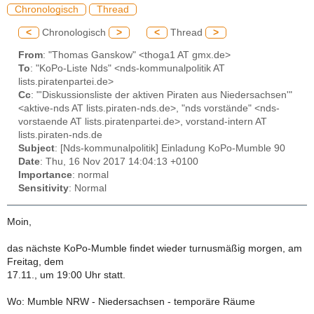
Chronologisch
Thread
<
Chronologisch
>
<
Thread
>
From
: "Thomas Ganskow" <thoga1 AT gmx.de>
To
: "KoPo-Liste Nds" <nds-kommunalpolitik AT
lists.piratenpartei.de>
Cc
: "'Diskussionsliste der aktiven Piraten aus Niedersachsen'"
<aktive-nds AT lists.piraten-nds.de>, "nds vorstände" <nds-
vorstaende AT lists.piratenpartei.de>, vorstand-intern AT
lists.piraten-nds.de
Subject
: [Nds-kommunalpolitik] Einladung KoPo-Mumble 90
Date
: Thu, 16 Nov 2017 14:04:13 +0100
Importance
: normal
Sensitivity
: Normal
Moin,
das nächste KoPo-Mumble findet wieder turnusmäßig morgen, am
Freitag, dem
17.11., um 19:00 Uhr statt.
Wo: Mumble NRW - Niedersachsen - temporäre Räume