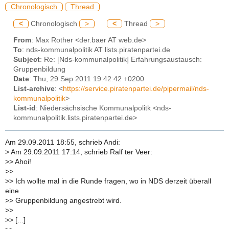
Chronologisch
Thread
<
Chronologisch
>
<
Thread
>
From
: Max Rother <der.baer AT web.de>
To
: nds-kommunalpolitik AT lists.piratenpartei.de
Subject
: Re: [Nds-kommunalpolitik] Erfahrungsaustausch:
Gruppenbildung
Date
: Thu, 29 Sep 2011 19:42:42 +0200
List-archive
: <
https://service.piratenpartei.de/pipermail/nds-
kommunalpolitik
>
List-id
: Niedersächsische Kommunalpolitk <nds-
kommunalpolitik.lists.piratenpartei.de>
Am 29.09.2011 18:55, schrieb Andi:
>
Am 29.09.2011 17:14, schrieb Ralf ter Veer:
>
> Ahoi!
>
>
>
> Ich wollte mal in die Runde fragen, wo in NDS derzeit überall
eine
>
> Gruppenbildung angestrebt wird.
>
>
>
> [...]