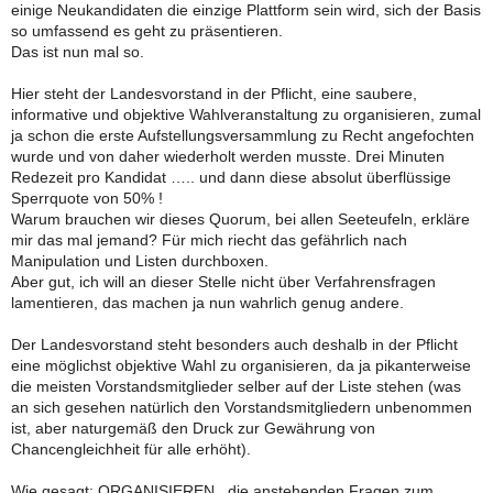
einige Neukandidaten die einzige Plattform sein wird, sich der Basis
so umfassend es geht zu präsentieren.
Das ist nun mal so.
Hier steht der Landesvorstand in der Pflicht, eine saubere,
informative und objektive Wahlveranstaltung zu organisieren, zumal
ja schon die erste Aufstellungsversammlung zu Recht angefochten
wurde und von daher wiederholt werden musste. Drei Minuten
Redezeit pro Kandidat ….. und dann diese absolut überflüssige
Sperrquote von 50% !
Warum brauchen wir dieses Quorum, bei allen Seeteufeln, erkläre
mir das mal jemand? Für mich riecht das gefährlich nach
Manipulation und Listen durchboxen.
Aber gut, ich will an dieser Stelle nicht über Verfahrensfragen
lamentieren, das machen ja nun wahrlich genug andere.
Der Landesvorstand steht besonders auch deshalb in der Pflicht
eine möglichst objektive Wahl zu organisieren, da ja pikanterweise
die meisten Vorstandsmitglieder selber auf der Liste stehen (was
an sich gesehen natürlich den Vorstandsmitgliedern unbenommen
ist, aber naturgemäß den Druck zur Gewährung von
Chancengleichheit für alle erhöht).
Wie gesagt: ORGANISIEREN , die anstehenden Fragen zum