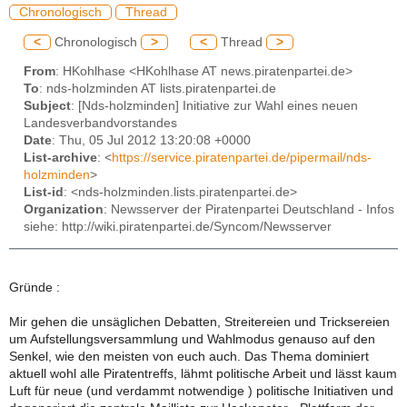
Chronologisch
Thread
<
Chronologisch
>
<
Thread
>
From
: HKohlhase <HKohlhase AT news.piratenpartei.de>
To
: nds-holzminden AT lists.piratenpartei.de
Subject
: [Nds-holzminden] Initiative zur Wahl eines neuen
Landesverbandvorstandes
Date
: Thu, 05 Jul 2012 13:20:08 +0000
List-archive
: <
https://service.piratenpartei.de/pipermail/nds-
holzminden
>
List-id
: <nds-holzminden.lists.piratenpartei.de>
Organization
: Newsserver der Piratenpartei Deutschland - Infos
siehe: http://wiki.piratenpartei.de/Syncom/Newsserver
Gründe :
Mir gehen die unsäglichen Debatten, Streitereien und Tricksereien
um Aufstellungsversammlung und Wahlmodus genauso auf den
Senkel, wie den meisten von euch auch. Das Thema dominiert
aktuell wohl alle Piratentreffs, lähmt politische Arbeit und lässt kaum
Luft für neue (und verdammt notwendige ) politische Initiativen und