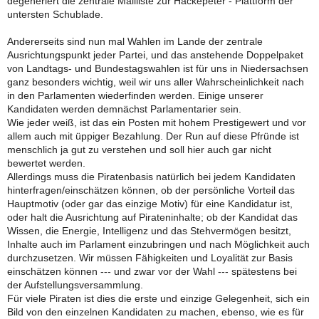
degeneriert die zentrale Mailliste zur Hackepeter - Plattform der
untersten Schublade.
Andererseits sind nun mal Wahlen im Lande der zentrale
Ausrichtungspunkt jeder Partei, und das anstehende Doppelpaket
von Landtags- und Bundestagswahlen ist für uns in Niedersachsen
ganz besonders wichtig, weil wir uns aller Wahrscheinlichkeit nach
in den Parlamenten wiederfinden werden. Einige unserer
Kandidaten werden demnächst Parlamentarier sein.
Wie jeder weiß, ist das ein Posten mit hohem Prestigewert und vor
allem auch mit üppiger Bezahlung. Der Run auf diese Pfründe ist
menschlich ja gut zu verstehen und soll hier auch gar nicht
bewertet werden.
Allerdings muss die Piratenbasis natürlich bei jedem Kandidaten
hinterfragen/einschätzen können, ob der persönliche Vorteil das
Hauptmotiv (oder gar das einzige Motiv) für eine Kandidatur ist,
oder halt die Ausrichtung auf Pirateninhalte; ob der Kandidat das
Wissen, die Energie, Intelligenz und das Stehvermögen besitzt,
Inhalte auch im Parlament einzubringen und nach Möglichkeit auch
durchzusetzen. Wir müssen Fähigkeiten und Loyalität zur Basis
einschätzen können --- und zwar vor der Wahl --- spätestens bei
der Aufstellungsversammlung.
Für viele Piraten ist dies die erste und einzige Gelegenheit, sich ein
Bild von den einzelnen Kandidaten zu machen, ebenso, wie es für