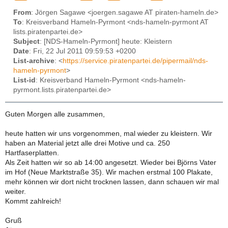
From
: Jörgen Sagawe <joergen.sagawe AT piraten-hameln.de>
To
: Kreisverband Hameln-Pyrmont <nds-hameln-pyrmont AT
lists.piratenpartei.de>
Subject
: [NDS-Hameln-Pyrmont] heute: Kleistern
Date
: Fri, 22 Jul 2011 09:59:53 +0200
List-archive
: <
https://service.piratenpartei.de/pipermail/nds-
hameln-pyrmont
>
List-id
: Kreisverband Hameln-Pyrmont <nds-hameln-
pyrmont.lists.piratenpartei.de>
Guten Morgen alle zusammen,
heute hatten wir uns vorgenommen, mal wieder zu kleistern. Wir
haben an Material jetzt alle drei Motive und ca. 250
Hartfaserplatten.
Als Zeit hatten wir so ab 14:00 angesetzt. Wieder bei Björns Vater
im Hof (Neue Marktstraße 35). Wir machen erstmal 100 Plakate,
mehr können wir dort nicht trocknen lassen, dann schauen wir mal
weiter.
Kommt zahlreich!
Gruß