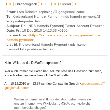
<
Chronologisch
>
<
Thread
>
From
: Lars Reineke <spitblog AT googlemail.com>
To
: Kreisverband Hameln-Pyrmont <nds-hameln-pyrmont AT
lists.piratenpartei.de>
Subject
: Re: [NDS-Hameln-Pyrmont] Twitter-Account Dewezet
Date
: Fri, 10 Dec 2010 14:13:36 +0100
List-archive
: <
https://service.piratenpartei.de/pipermail/nds-
hameln-pyrmont
>
List-id
: Kreisverband Hameln-Pyrmont <nds-hameln-
pyrmont.lists.piratenpartei.de>
Nein. Willst du die DeWeZet erpressen?
Wer auch immer die Daten hat, soll mir bitte das Passwort zumailen,
ich schreibe dann eine freundliche Mail dorthin.
Am 10.12.2010 um 13:57 schrieb Constantin Grosch <
groschorama AT
googlemail.com
>:
Wollen wir denen eventl. nur den Acc. geben wenn sie
uns zu Themen wie Wikileaks, JMSsV, etc. vielleicht
mehr berücksichtigen?