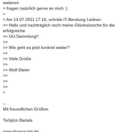
weiteren
>
fragen natürlich gerne an mich :)
>
>
Am 14.07.2011 17:16, schrieb IT-Beratung Leidner:
>
> Hallo und nachträglich noch meine Glückwünsche für die
erfolgreiche
>
> UU-Sammlung!!
>
>
>
> Wie geht es jetzt konkret weiter?
>
>
>
> Viele Grüße
>
>
>
> Wolf-Dieter
>
>
>
>
>
>
>
--
Mit freundlichen Grüßen
Torbjörn Bartels
www.dragon-lair.de