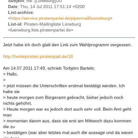
Subject
: Re: [Lüneburg]UU
Date
: Thu, 14 Jul 2011 17:51:14 +0200
List-archive
:
<
https://service.piratenpartei.de/pipermail/lueneburg
>
List-id
: Piraten-Mailingliste Lüneburg
<lueneburg.lists.piratenpartei.de>
Jetzt habe ich doch glatt den Link zum Wahlprogramm vergessen.
http://heidepiraten.piratenpad.de/18
Am 14.07.2011 17:49, schrieb Torbjörn Bartels:
>
Hallo,
>
>
jetzt müssen die Unterschriften erstmal bestätigt werden. Ich
habe sie
>
heute morgen zum Bürgeramt gebracht, bisher jedoch noch
nichts gehöhrt.
>
Heute morgen war es jedoch dort auch sehr voll. Beim Amt geht
man
>
momentan davon aus, dass sie erst am Mittwoch dazu kommen
die zu
>
bestätigen (war aber letztes mal auch die aussage und da waren