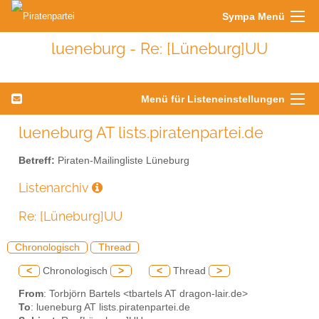
Sympa Menü
lueneburg - Re: [Lüneburg]UU
Menü für Listeneinstellungen
lueneburg AT lists.piratenpartei.de
Betreff:
Piraten-Mailingliste Lüneburg
Listenarchiv
Re: [Lüneburg]UU
Chronologisch
Thread
<
Chronologisch
>
<
Thread
>
From
: Torbjörn Bartels <tbartels AT dragon-lair.de>
To
: lueneburg AT lists.piratenpartei.de