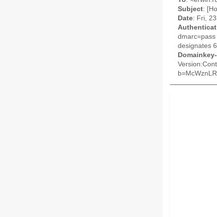
Subject
: [H
Date
: Fri, 
Authenticat
dmarc=pass (
designates 6
Domainkey-
Version:Cont
b=McWznLRQ