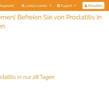
auptseite
Liste(n) suchen
Support
Anmelden
en] Befreien Sie von Prostatitis in
en
tatitis in nur 28 Tagen