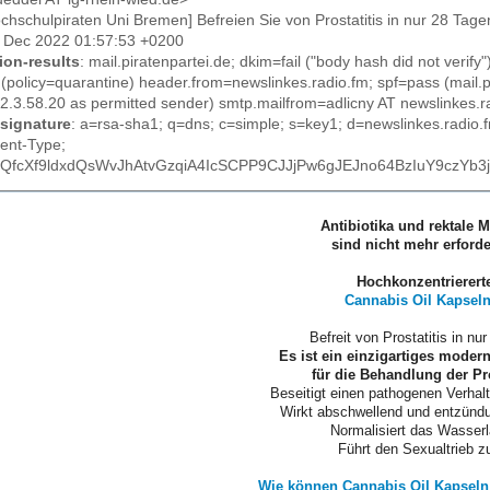
ochschulpiraten Uni Bremen] Befreien Sie von Prostatitis in nur 28 Tage
23 Dec 2022 01:57:53 +0200
ion-results
: mail.piratenpartei.de; dkim=fail ("body hash did not ver
policy=quarantine) header.from=newslinkes.radio.fm; spf=pass (mail.pi
2.3.58.20 as permitted sender) smtp.mailfrom=adlicny AT newslinkes.r
signature
: a=rsa-sha1; q=dns; c=simple; s=key1; d=newslinkes.radi
ent-Type;
fcXf9ldxdQsWvJhAtvGzqiA4IcSCPP9CJJjPw6gJEJno64BzIuY9czYb3
Antibiotika und rektale 
sind
nicht mehr erforde
Hochkonzentrierert
Cannabis Oil Kapsel
Befreit von Prostatitis in nu
Es ist ein einzigartiges moder
für die Behandlung der Pro
Beseitigt einen pathogenen Verhalt
Wirkt abschwellend und entzü
Normalisiert das Wasser
Führt den Sexualtrieb z
Wie können Cannabis Oil Kapseln