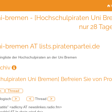
H
i-bremen - [Hochschulpiraten Uni Brem
nur 28 Tag
i-bremen AT lists.piratenpartei.de
ingliste der Hochschulpiraten an der Uni Bremen
rchiv
hulpiraten Uni Bremen] Befreien Sie von Pros
ch
Thread
logisch
>
<
Thread
>
tatitis" <adlicny AT newslinkes.radio.fm>
ueddel AT lg-rhein-wied.de>