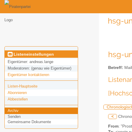
hsg-un
hsg-un
Listeneinstellungen
Eigentümer:
andreas.lange
Betreff:
Mail
Moderatoren:
(genau wie Eigentümer)
Eigentümer kontaktieren
Listena
Listen-Hauptseite
[Hochsc
Abonnieren
Abbestellen
Chronologis
Archiv
<
Chrono
Senden
Gemeinsame Dokumente
From
: "Pros
To
: <erwin.r