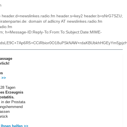
n
ify") header.d=newslinkes.radio.fm header.s=key2 header.b=sNrG7SZU;
ratenpartei.de: domain of adlicny AT newslinkes.radio.fm
adio.fm
o.fm; h=Message-ID:Reply-To:From:To:Subject:Date:MIME-
jdsLE9C+7Ap6R5+CCiRbior0O18uPSkNAW+rdaKBUbkhHGEyYm5jpjzHo
Massage
rlich!
es
n >>
r 28 Tagen
nes
Erzeugnis
statitis.
 in der Prostata
ndungshemmend
lassen
urück
 Ihnen helfen >>