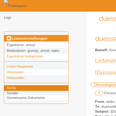
duess
duessel
Listeneinstellungen
Eigentümer:
amsel
Betreff:
Krei
Moderatoren:
grumpy, amsel, wako
Eigentümer kontaktieren
Listena
Listen-Hauptseite
[Düssel
Abonnieren
Abbestellen
Chronologisc
Archiv
<
Chrono
Senden
Gemeinsame Dokumente
From
: wako
To
: duesseld
Subject
: [D