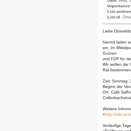
Date
: Wed, 
Importance
List-archive
List-id
: Ort
Liebe Düsseldor
hiermit laden 
ein. Im Mittel
Grünen
und FDP für de
Wir wollen die
Rat bestimmen
Zeit: Sonntag:
Beginn der Ver
Ort: Café Saffr
Collenbachstra
Weitere Informa
<
http://wiki.p
Vorläufige Tag