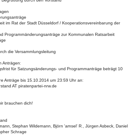
d Begrüßung durch den Vorstand
ragen
rungsanträge
eit im Rat der Stadt Düsseldorf / Kooperationsvereinbarung der
d Programmänderungsanträge zur Kommunalen Ratsarbeit
äge
urch die Versammlungsleitung
n Anträgen:
gsfrist für Satzungsänderungs- und Programmanträge beträgt 10
ure Anträge bis 15.10.2014 um 23:59 Uhr an:
rstand AT piratenpartei-nrw.de
wir brauchen dich!
tand
ann, Stephan Wildemann, Björn 'amsel' R., Jürgen Asbeck, Daniel
opher Schrage