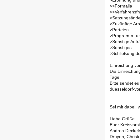
>
Eröffnung un
>
>Formalia
>
>Verfahrensf
>
Satzungsände
>
Zukünftge Arb
>
Parteien
>
Programm- un
>
Sonstige Antr
>
Sonstiges
>
Schließung d
Einreichung vo
Die Einreichun
Tage.
Bitte sendet e
duesseldorf-vo
Sei mit dabei, 
Liebe Grüße
Euer Kreisvors
Andrea Deckelm
Druyen, Christ