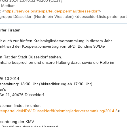
8 Oct 2014 23:40:32 +0200 (CEST)
: Medium
: <
https://service.piratenpartei.de/pipermail/duesseldorf
>
sgruppe Düsseldorf (Nordrhein-Westfalen) <duesseldorf.lists.piratenpart
fer Piraten,
wir euch zur fünften Kreismitgliederversammlung in diesem Jahr
punkt wird der Kooperationsvertrag von SPD, Bündnis 90/Die
n Rat der Stadt Düsseldorf stehen.
 Inhalte besprechen und unsere Haltung dazu, sowie die Rolle im
.
 26.10.2014
anstaltung: 18:00 Uhr (Akkreditierung ab 17:30 Uhr)
an's
ße 21, 40476 Düsseldorf
tionen findet ihr unter:
iratenpartei.de/NRW:Düsseldorf/Kreismitgliederversammlung/2014.5
>
esordnung der KMV: