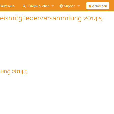
auptseite
Liste(n) suchen
Support
Anmelden
Kreismitgliederversammlung 2014.5
lung 2014.5