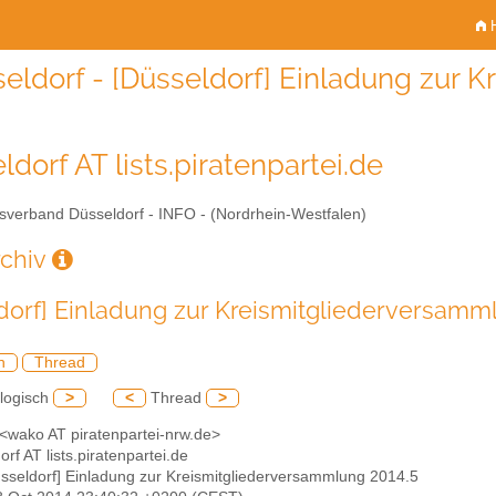
H
eldorf - [Düsseldorf] Einladung zur 
dorf AT lists.piratenpartei.de
sverband Düsseldorf - INFO - (Nordrhein-Westfalen)
rchiv
dorf] Einladung zur Kreismitgliederversamm
h
Thread
logisch
>
<
Thread
>
 <wako AT piratenpartei-nrw.de>
orf AT lists.piratenpartei.de
üsseldorf] Einladung zur Kreismitgliederversammlung 2014.5