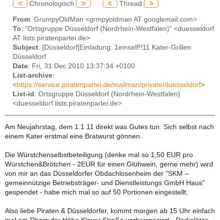
<
Chronologisch
>
<
Thread
>
From
: GrumpyOldMan <grmpyoldman AT googlemail.com>
To
: "Ortsgruppe Düsseldorf (Nordrhein-Westfalen)" <duesseldorf
AT lists.piratenpartei.de>
Subject
: [Düsseldorf]Einladung: 1einself!!11 Kater-Grillen
Düsseldorf
Date
: Fri, 31 Dec 2010 13:37:34 +0100
List-archive
:
<
https://service.piratenpartei.de/mailman/private/duesseldorf
>
List-id
: Ortsgruppe Düsseldorf (Nordrhein-Westfalen)
<duesseldorf.lists.piratenpartei.de>
Am Neujahrstag, dem 1.1.11 direkt was Gutes tun. Sich selbst nach
einem Kater erstmal eine Bratwurst gönnen.
Die Würstchenselbstbeteiligung (denke mal so 1,50 EUR pro
Würstchen&Brötchen - 2EUR für einen Glühwein, gerne mehr) wird
von mir an das Düsseldorfer Obdachlosenheim der "SKM –
gemeinnützige Betriebsträger- und Dienstleistungs GmbH Haus"
gespendet - habe mich mal so auf 50 Portionen eingestellt.
Also liebe Piraten & Düsseldorfer, kommt morgen ab 15 Uhr einfach