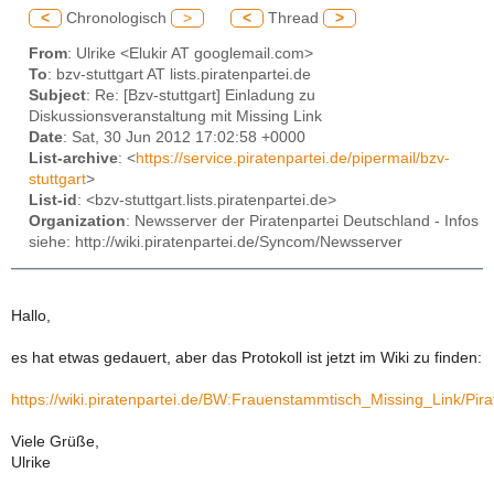
<
Chronologisch
>
<
Thread
>
From
: Ulrike <Elukir AT googlemail.com>
To
: bzv-stuttgart AT lists.piratenpartei.de
Subject
: Re: [Bzv-stuttgart] Einladung zu
Diskussionsveranstaltung mit Missing Link
Date
: Sat, 30 Jun 2012 17:02:58 +0000
List-archive
: <
https://service.piratenpartei.de/pipermail/bzv-
stuttgart
>
List-id
: <bzv-stuttgart.lists.piratenpartei.de>
Organization
: Newsserver der Piratenpartei Deutschland - Infos
siehe: http://wiki.piratenpartei.de/Syncom/Newsserver
Hallo,
es hat etwas gedauert, aber das Protokoll ist jetzt im Wiki zu finden:
https://wiki.piratenpartei.de/BW:Frauenstammtisch_Missing_Link/Pira
Viele Grüße,
Ulrike