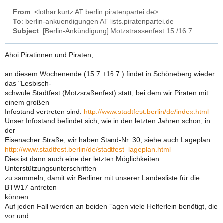
From
: <lothar.kurtz AT berlin.piratenpartei.de>
To
: berlin-ankuendigungen AT lists.piratenpartei.de
Subject
: [Berlin-Ankündigung] Motzstrassenfest 15./16.7.
Ahoi Piratinnen und Piraten,
an diesem Wochenende (15.7.+16.7.) findet in Schöneberg wieder
das "Lesbisch-
schwule Stadtfest (Motzsraßenfest) statt, bei dem wir Piraten mit
einem großen
Infostand vertreten sind.
http://www.stadtfest.berlin/de/index.html
Unser Infostand befindet sich, wie in den letzten Jahren schon, in
der
Eisenacher Straße, wir haben Stand-Nr. 30, siehe auch Lageplan:
http://www.stadtfest.berlin/de/stadtfest_lageplan.html
Dies ist dann auch eine der letzten Möglichkeiten
Unterstützungsunterschriften
zu sammeln, damit wir Berliner mit unserer Landesliste für die
BTW17 antreten
können.
Auf jeden Fall werden an beiden Tagen viele Helferlein benötigt, die
vor und