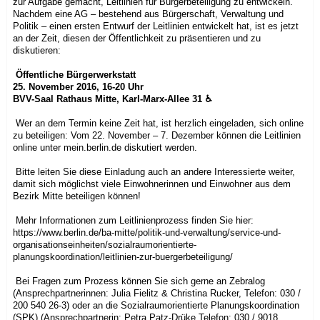
zur Aufgabe gemacht, Leitlinien für Bürgerbeteiligung zu entwickeln.
Nachdem eine AG – bestehend aus Bürgerschaft, Verwaltung und
Politik – einen ersten Entwurf der Leitlinien entwickelt hat, ist es jetzt
an der Zeit, diesen der Öffentlichkeit zu präsentieren und zu
diskutieren:
Öffentliche Bürgerwerkstatt
25. November 2016, 16-20 Uhr
BVV-Saal Rathaus Mitte, Karl-Marx-Allee 31
♿
Wer an dem Termin keine Zeit hat, ist herzlich eingeladen, sich online
zu beteiligen: Vom 22. November – 7. Dezember können die Leitlinien
online unter mein.berlin.de diskutiert werden.
Bitte leiten Sie diese Einladung auch an andere Interessierte weiter,
damit sich möglichst viele Einwohnerinnen und Einwohner aus dem
Bezirk Mitte beteiligen können!
Mehr Informationen zum Leitlinienprozess finden Sie hier:
https://www.berlin.de/ba-mitte/politik-und-verwaltung/service-und-
organisationseinheiten/sozialraumorientierte-
planungskoordination/leitlinien-zur-buergerbeteiligung/
Bei Fragen zum Prozess können Sie sich gerne an Zebralog
(Ansprechpartnerinnen: Julia Fielitz & Christina Rucker, Telefon: 030 /
200 540 26-3) oder an die Sozialraumorientierte Planungskoordination
(SPK) (Ansprechpartnerin: Petra Patz-Drüke Telefon: 030 / 9018