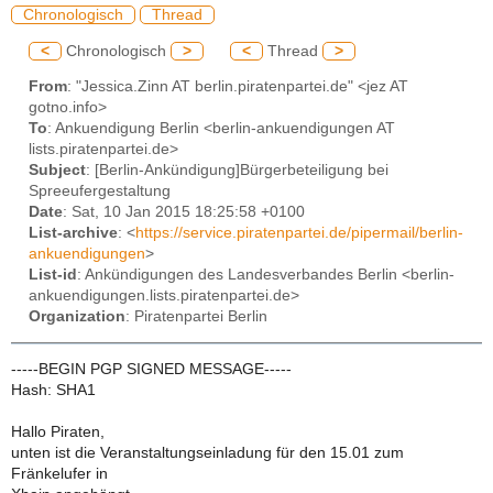
Chronologisch
Thread
<
Chronologisch
>
<
Thread
>
From
: "Jessica.Zinn AT berlin.piratenpartei.de" <jez AT
gotno.info>
To
: Ankuendigung Berlin <berlin-ankuendigungen AT
lists.piratenpartei.de>
Subject
: [Berlin-Ankündigung]Bürgerbeteiligung bei
Spreeufergestaltung
Date
: Sat, 10 Jan 2015 18:25:58 +0100
List-archive
: <
https://service.piratenpartei.de/pipermail/berlin-
ankuendigungen
>
List-id
: Ankündigungen des Landesverbandes Berlin <berlin-
ankuendigungen.lists.piratenpartei.de>
Organization
: Piratenpartei Berlin
-----BEGIN PGP SIGNED MESSAGE-----
Hash: SHA1
Hallo Piraten,
unten ist die Veranstaltungseinladung für den 15.01 zum
Fränkelufer in