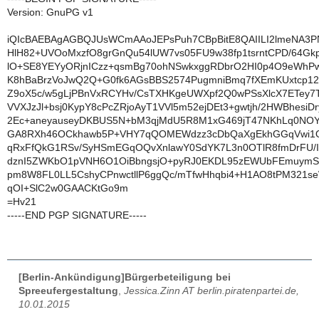
Version: GnuPG v1
iQIcBAEBAgAGBQJUsWCmAAoJEPsPuh7CBpBitE8QAIILI2lmeNA3PN
HlH82+UVOoMxzfO8grGnQu54lUW7vs05FU9w38fp1tsrntCPD/64Gk
lO+SE8YEYyORjnICzz+qsmBg70ohNSwkxggRDbrO2HI0p4O9eWhP
K8hBaBrzVoJwQ2Q+G0fk6AGsBBS2574PugmniBmq7fXEmKUxtcp12
Z9oX5c/w5gLjPBnVxRCYHv/CsTXHKgeUWXpf2Q0wPSsXlcX7ETey7T
VVXJzJl+bsj0KypY8cPcZRjoAyT1VVl5m52ejDEt3+gwtjh/2HWBhesiD
2Ec+aneyauseyDKBUS5N+bM3qjMdU5R8M1xG469jT47NKhLq0N
GA8RXh46OCkhawb5P+VHY7qQOMEWdzz3cDbQaXgEkhGGqVwi1
qRxFfQkG1RSv/SyHSmEGqOQvXnlawY0SdYK7L3n0OTlR8fmDrFU/
dznI5ZWKbO1pVNH6O1OiBbngsjO+pyRJ0EKDL95zEWUbFEmuymS
pm8W8FL0LL5CshyCPnwctllP6ggQc/mTfwHhqbi4+H1AO8tPM321
qOI+SlC2w0GAACKtGo9m
=Hv21
-----END PGP SIGNATURE-----
[Berlin-Ankündigung]Bürgerbeteiligung bei
Spreeufergestaltung
,
Jessica.Zinn AT berlin.piratenpartei.de,
10.01.2015