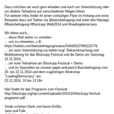
Dazu möchten wir euch gern einladen und euch um Unterstützung oder
um direkte Teilnahme auf verschiedenen Wegen bitten.
Für weitere Infos findet ihr einen vorläufigen Flyer im Anhang und erste
Beispiele dazu auf Twitter via @basisbefragung und unter den Hastags
#Basisbefragung #Blockupy #bbb2014 und #loadingdemocracy.
Wir bitten euch,..
... diese Mail weiter zu verteilen
... uns zu retweeten, z.B.:
https://twitter.com/basisbefragung/status/534429127991115778,
... um eure Unterstützung via twitter bzgl. Bekanntmachung und
Mobilisierung für das Blockupy-Festival und die Demo am Samstag,
22.11.2014,
... um eure Teilnahme am Blockupy-Festival + Demo
... und im Speziellen an unserer paper-and-pencil-Basisbefragung vom
20. bis 22.11.2014 und dem zugehörigen Workshop
"LoadingDemocracy" am
23.11.2014, 10 bis 13 Uhr
Hier findet ihr das Programm zum Festival:
http://
blockupy.org/wp-content/upl
oads/2014/10/blockupy-festival-
programm.pdf
Vorab schönen Dank und beste Grüße,
Jano und Falk