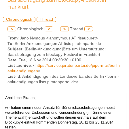
Frankfurt
Chronologisch
Thread
<
Chronologisch
>
<
Thread
>
From
: Jano Nymous <janonymous AT riseup.net>
To
: Berlin-Ankuendigungen AT lists.piratenpartei.de
Subject
: [Berlin-Ankündigung]Bitte um Unterstützung:
Basisbefragung zum Blockupy-Festival in Frankfurt
Date
: Tue, 18 Nov 2014 00:30:30 +0100
List-archive
: <
https://service.piratenpartei.de/pipermail/berlin-
ankuendigungen
>
List-id
: Ankündigungen des Landesverbandes Berlin <berlin-
ankuendigungen.lists.piratenpartei.de>
Ahoi liebe Piraten,
wir haben einen neuen Ansatz für Bündnisbasisbefragungen nebst
weiterführender Diskussion und Konsensfindung (im Sinne einer
Themenwahl) entwickelt und wollen diesen erstmals auf dem
Blockupy-Festival kommenden Donnerstag, 20.11 bis 23.11.2014
testen.