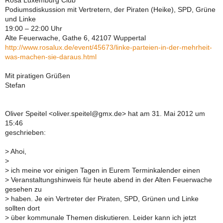
Rosa Luxemburg Club
Podiumsdiskussion mit Vertretern, der Piraten (Heike), SPD, Grüne
und Linke
19:00 – 22:00 Uhr
Alte Feuerwache, Gathe 6, 42107 Wuppertal
http://www.rosalux.de/event/45673/linke-parteien-in-der-mehrheit-
was-machen-sie-daraus.html
Mit piratigen Grüßen
Stefan
Oliver Speitel <oliver.speitel@gmx.de> hat am 31. Mai 2012 um
15:46
geschrieben:
>
Ahoi,
>
>
ich meine vor einigen Tagen in Eurem Terminkalender einen
>
Veranstaltungshinweis für heute abend in der Alten Feuerwache
gesehen zu
>
haben. Je ein Vertreter der Piraten, SPD, Grünen und Linke
sollten dort
>
über kommunale Themen diskutieren. Leider kann ich jetzt