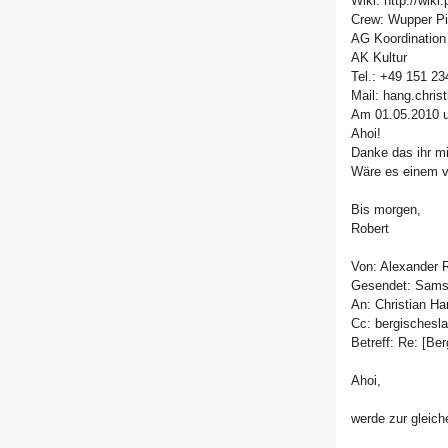
Wiki: http://wik
Crew: Wupper Pi
AG Koordination
AK Kultur
Tel.: +49 151 2
Mail: hang.chris
Am 01.05.2010 u
Ahoi!
Danke das ihr mi
Wäre es einem 
Bis morgen,
Robert
Von: Alexander 
Gesendet: Samst
An: Christian H
Cc: bergischesl
Betreff: Re: [Be
Ahoi,
werde zur gleiche