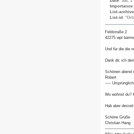
Date
: Sat, 
Importance
List-archive
List-id
: "Or
Feldstraße 2
42275 wpt barm
Und für die die
Dank dir, ich de
Schönen abend 
Robert
----- Ursprünglich
Wo wohnst du? 
Hab aber derzeit 
Schöne Grüße
Christian Hang
–––––––––––––