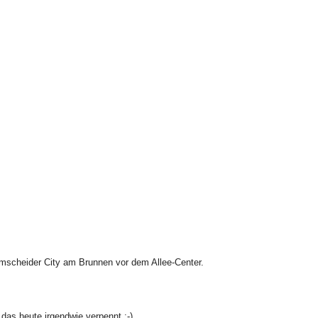
mscheider City am Brunnen vor dem Allee-Center.
 das heute irgendwie verpennt :-)