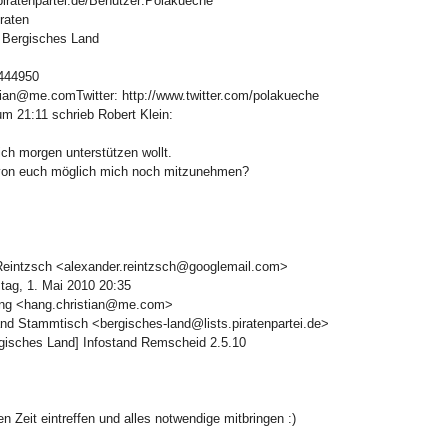
i.piratenpartei.de/Benutzer:Polakueche
raten
 Bergisches Land
3444950
tian@me.comTwitter: http://www.twitter.com/polakueche
m 21:11 schrieb Robert Klein:
ch morgen unterstützen wollt.
von euch möglich mich noch mitzunehmen?
Reintzsch <alexander.reintzsch@googlemail.com>
ag, 1. Mai 2010 20:35
ang <hang.christian@me.com>
and Stammtisch <bergisches-land@lists.piratenpartei.de>
rgisches Land] Infostand Remscheid 2.5.10
n Zeit eintreffen und alles notwendige mitbringen :)