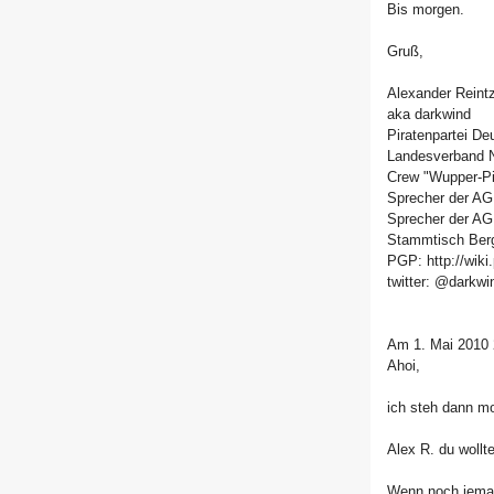
Bis morgen.
Gruß,
Alexander Reint
aka darkwind
Piratenpartei De
Landesverband N
Crew "Wupper-Pi
Sprecher der AG
Sprecher der A
Stammtisch Ber
PGP: http://wiki
twitter: @darkwi
Am 1. Mai 2010 
Ahoi,
ich steh dann m
Alex R. du wollt
Wenn noch jemand