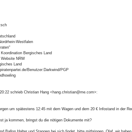
zsch
utschland
ordrhein-Westfalen
raten"
 Koordination Bergisches Land
G Website NRW
gisches Land
.piratenpartei.de/Benutzer:Darkwind/PGP
ndhowling
20:22 schrieb Christian Hang <hang.christian@me.com>:
orgen um spätestens 12:45 mit dem Wagen und dem 20 € Infostand in der Re
est ja kommen, bringst du die nötigen Dokumente mit?
 Ballon Halter und Stangen bei sich findet, bitte mitbringen. Olaf, wir haben