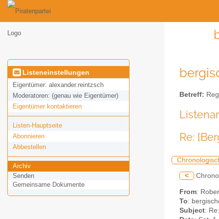
bergis
Listeneinstellungen
Eigentümer:
alexander.reintzsch
Betreff:
Regi
Moderatoren:
(genau wie Eigentümer)
Eigentümer kontaktieren
Listena
Listen-Hauptseite
Re: [Be
Abonnieren
Abbestellen
Chronologisc
Archiv
<
Chrono
Senden
Gemeinsame Dokumente
From
: Rober
To
: bergisc
Subject
: Re