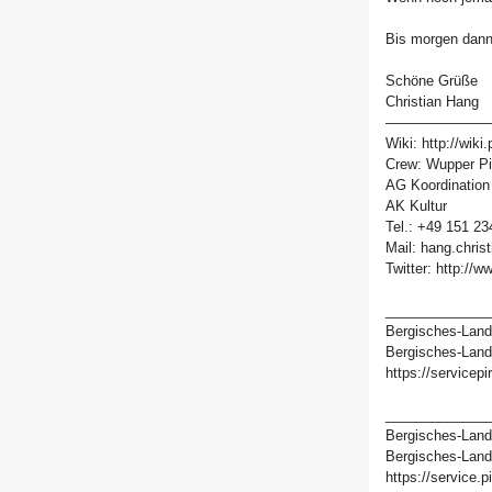
Bis morgen dann
Schöne Grüße
Christian Hang
–––––––––––––
Wiki: http://wik
Crew: Wupper Pi
AG Koordination
AK Kultur
Tel.: +49 151 2
Mail: hang.chri
Twitter: http://
_____________
Bergisches-Land 
Bergisches-Land@
https://servicepi
_____________
Bergisches-Land 
Bergisches-Land@
https://service.p