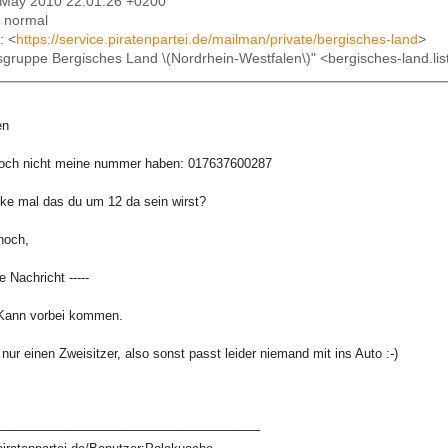
1 May 2010 22:01:26 +0200
: normal
: <
https://service.piratenpartei.de/mailman/private/bergisches-land
>
tsgruppe Bergisches Land \(Nordrhein-Westfalen\)" <bergisches-land.list
en
 noch nicht meine nummer haben: 017637600287
nke mal das du um 12 da sein wirst?
noch,
e Nachricht -----
Kann vorbei kommen.
nur einen Zweisitzer, also sonst passt leider niemand mit ins Auto :-)
––––––––––––––––––––––––––––––––––––––