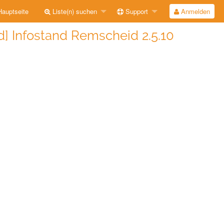
auptseite
Liste(n) suchen
Support
Anmelden
d] Infostand Remscheid 2.5.10