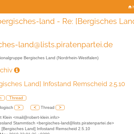
H
bergisches-land - Re: [Bergisches Lan
ches-land@lists.piratenpartei.de
onalgruppe Bergisches Land (Nordrhein-Westfalen)
rchiv
rgisches Land] Infostand Remscheid 2.5.10
h
Thread
logisch
>
<
Thread
>
t Klein <mail@robert-klein.info>
hesland Stammtisch <bergisches-land@lists.piratenpartei.de>
: [Bergisches Land] Infostand Remscheid 2.5.10