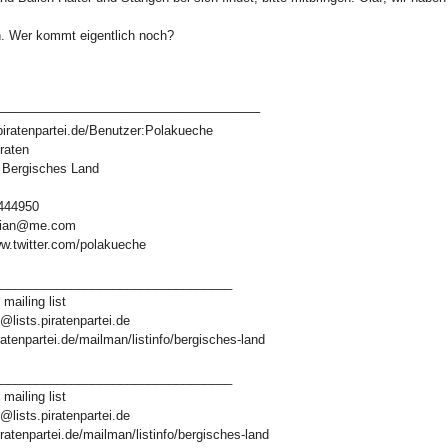
. Wer kommt eigentlich noch?
––––––––––––––––––––––––––––––––––––––
i.piratenpartei.de/Benutzer:Polakueche
raten
 Bergisches Land
3444950
stian@me.com
www.twitter.com/polakueche
__________________________________
mailing list
lists.piratenpartei.de
ratenpartei.de/mailman/listinfo/bergisches-land
__________________________________
mailing list
lists.piratenpartei.de
iratenpartei.de/mailman/listinfo/bergisches-land